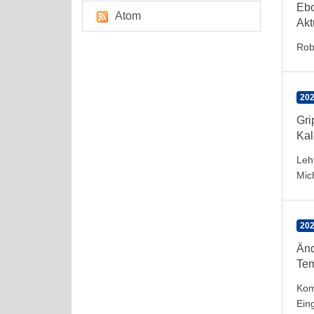
Eb
Atom
Akt
Rob
202
Gr
Kal
Leh
Mic
202
Änd
Tem
Kom
Ein