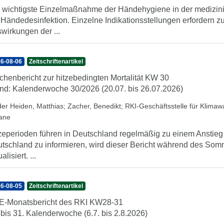
 wichtigste Einzelmaßnahme der Händehygiene in der medizini
 Händedesinfektion. Einzelne Indikationsstellungen erfordern 
wirkungen der ...
6-08-06
Zeitschriftenartikel
henbericht zur hitzebedingten Mortalität KW 30
nd: Kalenderwoche 30/2026 (20.07. bis 26.07.2026)
der Heiden, Matthias
;
Zacher, Benedikt
;
RKI-Geschäftsstelle für Klima
iane
zeperioden führen in Deutschland regelmäßig zu einem Anstieg d
tschland zu informieren, wird dieser Bericht während des So
alisiert. ...
6-08-05
Zeitschriftenartikel
-Monatsbericht des RKI KW28-31
 bis 31. Kalenderwoche (6.7. bis 2.8.2026)