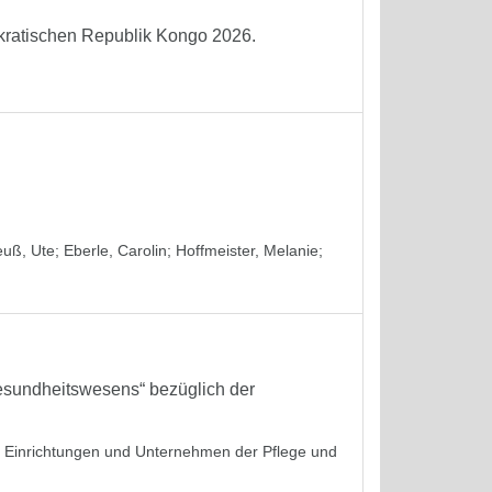
okratischen Republik Kongo 2026.
euß, Ute
;
Eberle, Carolin
;
Hoffmeister, Melanie
;
sundheitswesens“ bezüglich der
in Einrichtungen und Unternehmen der Pflege und