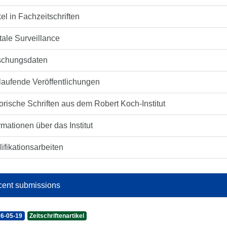
kel in Fachzeitschriften
tale Surveillance
schungsdaten
laufende Veröffentlichungen
orische Schriften aus dem Robert Koch-Institut
rmationen über das Institut
ifikationsarbeiten
ent submissions
6-05-19
Zeitschriftenartikel