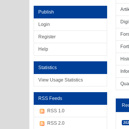
Arti
Publish
Digi
Login
For
Register
Fort
Help
Hist
Statistics
Info
View Usage Statistics
Qual
RSS Feeds
Rec
RSS 1.0
RSS 2.0
202