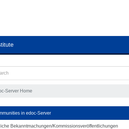
titute
oc-Server Home
munities in edoc-Server
liche Bekanntmachungen/Kommissionsveröffentlichungen