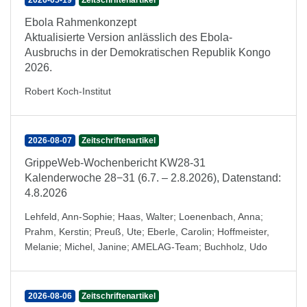
2026-05-19
Zeitschriftenartikel
Ebola Rahmenkonzept
Aktualisierte Version anlässlich des Ebola-
Ausbruchs in der Demokratischen Republik Kongo
2026.
Robert Koch-Institut
2026-08-07
Zeitschriftenartikel
GrippeWeb-Wochenbericht KW28-31
Kalenderwoche 28−31 (6.7. – 2.8.2026), Datenstand:
4.8.2026
Lehfeld, Ann-Sophie
;
Haas, Walter
;
Loenenbach, Anna
;
Prahm, Kerstin
;
Preuß, Ute
;
Eberle, Carolin
;
Hoffmeister,
Melanie
;
Michel, Janine
;
AMELAG-Team
;
Buchholz, Udo
2026-08-06
Zeitschriftenartikel