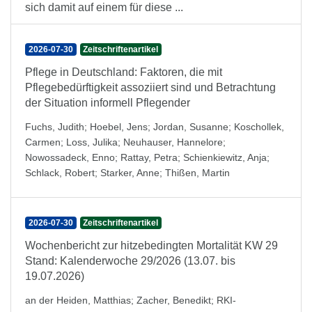
sich damit auf einem für diese ...
2026-07-30
Zeitschriftenartikel
Pflege in Deutschland: Faktoren, die mit
Pflegebedürftigkeit assoziiert sind und Betrachtung
der Situation informell Pflegender
Fuchs, Judith
;
Hoebel, Jens
;
Jordan, Susanne
;
Koschollek,
Carmen
;
Loss, Julika
;
Neuhauser, Hannelore
;
Nowossadeck, Enno
;
Rattay, Petra
;
Schienkiewitz, Anja
;
Schlack, Robert
;
Starker, Anne
;
Thißen, Martin
2026-07-30
Zeitschriftenartikel
Wochenbericht zur hitzebedingten Mortalität KW 29
Stand: Kalenderwoche 29/2026 (13.07. bis
19.07.2026)
an der Heiden, Matthias
;
Zacher, Benedikt
;
RKI-