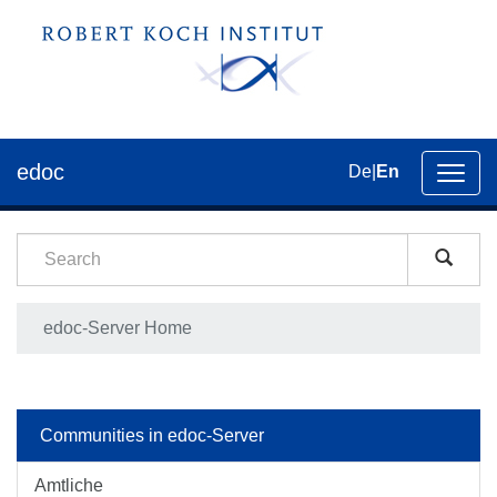
edoc
De
|
En
Toggl
navig
edoc-Server Home
Communities in edoc-Server
Amtliche