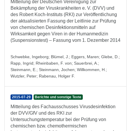
Mitteilung der Deutschen Vereinigung zur
Bekämpfung der Viruskrankheiten e. V. (DVV) und
des Robert Koch-Instituts (RKI) zur Veröffentlichung
der aktualisierten Fassung der Leitlinie zur Prüfung
von chemischen Desinfektionsmitteln auf
Wirksamkeit gegen Viren in der Humanmedizin
(Suspensionstest) – Fassung vom 1. Dezember 2014
Schwebke, Ingeborg
;
Blümel, J.
;
Eggers, Maren
;
Glebe, D.
;
Rapp, Ingrid
;
Rheinbaben, F. von
;
Sauerbrei, A.
;
Steinmann, E.
;
Steinmann, Jochen
;
Willkommen, H.
;
Wutzler, Peter
;
Rabenau, Holger F.
2015-07-29
Berichte und sonstige Texte
Mitteilung des Fachausschusses Virusdesinfektion
der DVV/GfV und des RKI zur
Untersuchungstemperatur bei der Prüfung von
chemischen bzw. chemothermischen