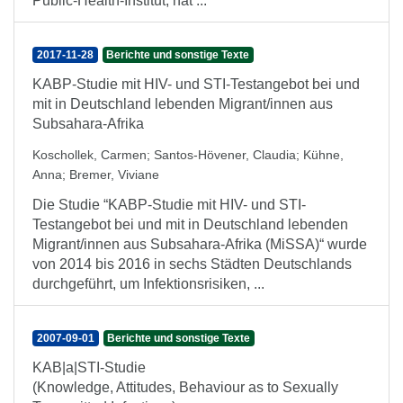
Public-Health-Institut, hat ...
2017-11-28
Berichte und sonstige Texte
KABP-Studie mit HIV- und STI-Testangebot bei und
mit in Deutschland lebenden Migrant/innen aus
Subsahara-Afrika
Koschollek, Carmen
;
Santos-Hövener, Claudia
;
Kühne,
Anna
;
Bremer, Viviane
Die Studie “KABP-Studie mit HIV- und STI-
Testangebot bei und mit in Deutschland lebenden
Migrant/innen aus Subsahara-Afrika (MiSSA)“ wurde
von 2014 bis 2016 in sechs Städten Deutschlands
durchgeführt, um Infektionsrisiken, ...
2007-09-01
Berichte und sonstige Texte
KAB|a|STI-Studie
(Knowledge, Attitudes, Behaviour as to Sexually