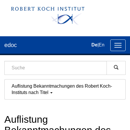
edoc
De
|
En
Umsch
der
Navig
Auflistung Bekanntmachungen des Robert Koch-
Instituts nach Titel
Auflistung