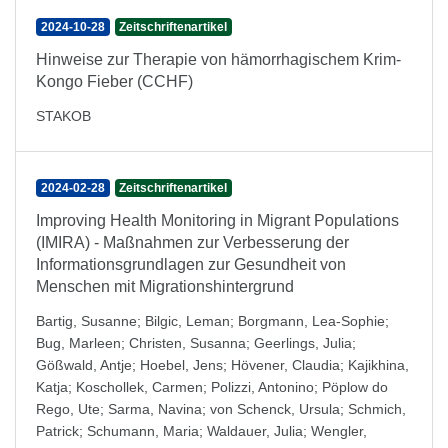
2024-10-28
Zeitschriftenartikel
Hinweise zur Therapie von hämorrhagischem Krim-
Kongo Fieber (CCHF)
STAKOB
2024-02-28
Zeitschriftenartikel
Improving Health Monitoring in Migrant Populations
(IMIRA) - Maßnahmen zur Verbesserung der
Informationsgrundlagen zur Gesundheit von
Menschen mit Migrationshintergrund
Bartig, Susanne
;
Bilgic, Leman
;
Borgmann, Lea-Sophie
;
Bug, Marleen
;
Christen, Susanna
;
Geerlings, Julia
;
Gößwald, Antje
;
Hoebel, Jens
;
Hövener, Claudia
;
Kajikhina,
Katja
;
Koschollek, Carmen
;
Polizzi, Antonino
;
Pöplow do
Rego, Ute
;
Sarma, Navina
;
von Schenck, Ursula
;
Schmich,
Patrick
;
Schumann, Maria
;
Waldauer, Julia
;
Wengler,