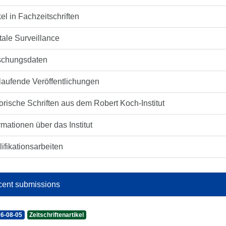
kel in Fachzeitschriften
tale Surveillance
schungsdaten
laufende Veröffentlichungen
orische Schriften aus dem Robert Koch-Institut
rmationen über das Institut
ifikationsarbeiten
ent submissions
6-08-05
Zeitschriftenartikel