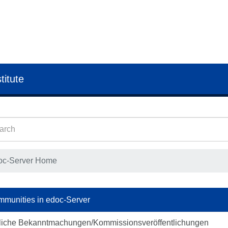
titute
oc-Server Home
munities in edoc-Server
liche Bekanntmachungen/Kommissionsveröffentlichungen