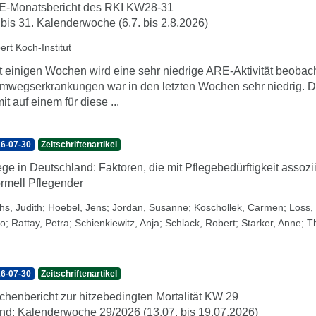
-Monatsbericht des RKI KW28-31
 bis 31. Kalenderwoche (6.7. bis 2.8.2026)
ert Koch-Institut
t einigen Wochen wird eine sehr niedrige ARE-Aktivität beobach
mwegserkrankungen war in den letzten Wochen sehr niedrig. Di
it auf einem für diese ...
6-07-30
Zeitschriftenartikel
ege in Deutschland: Faktoren, die mit Pflegebedürftigkeit assozi
ormell Pflegender
hs, Judith
;
Hoebel, Jens
;
Jordan, Susanne
;
Koschollek, Carmen
;
Loss, 
o
;
Rattay, Petra
;
Schienkiewitz, Anja
;
Schlack, Robert
;
Starker, Anne
;
T
6-07-30
Zeitschriftenartikel
henbericht zur hitzebedingten Mortalität KW 29
nd: Kalenderwoche 29/2026 (13.07. bis 19.07.2026)