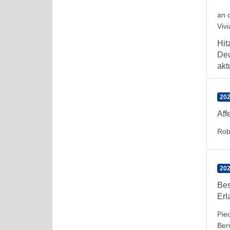
an 
Viv
Hit
Deu
aktu
202
Aff
Rob
202
Bes
Erl
Pie
Ber