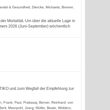
wandel & Gesundheit
;
Diercke, Michaela
;
Bremer,
er Mortalität. Um über die aktuelle Lage in
mmers 2026 (Juni-September) wöchentlich
STIKO und zum Wegfall der Empfehlung zur
, Frank
;
Paul, Prabasaj
;
Berner, Reinhard
;
von
erit
;
Meerpohl, Joerg
;
Müller, Beate
;
Widders,