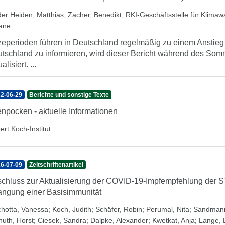
der Heiden, Matthias
;
Zacher, Benedikt
;
RKI-Geschäftsstelle für Klima
iane
zeperioden führen in Deutschland regelmäßig zu einem Anstieg d
tschland zu informieren, wird dieser Bericht während des So
alisiert. ...
2-06-29
Berichte und sonstige Texte
enpocken - aktuelle Informationen
ert Koch-Institut
6-07-09
Zeitschriftenartikel
chluss zur Aktualisierung der COVID-19-Impfempfehlung der 
angung einer Basisimmunität
chotta, Vanessa
;
Koch, Judith
;
Schäfer, Robin
;
Perumal, Nita
;
Sandmann
nuth, Horst
;
Ciesek, Sandra
;
Dalpke, Alexander
;
Kwetkat, Anja
;
Lange, B