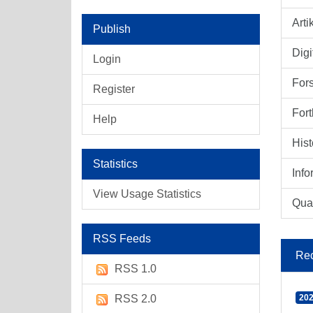
Arti
Publish
Digi
Login
For
Register
Fort
Help
Hist
Statistics
Info
View Usage Statistics
Qual
RSS Feeds
Rec
RSS 1.0
RSS 2.0
202