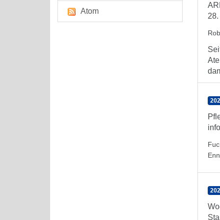
ARE
Atom
28.
Rob
Sei
Ate
dam
202
Pfl
inf
Fuc
Enn
202
Woc
Sta