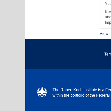
Gud
Bes
und
Imp
View 
Ter
The Robert Koch Institute is a Fed
within the portfolio of the Federal