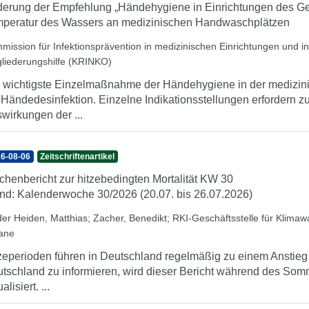
erung der Empfehlung „Händehygiene in Einrichtungen des Ge
peratur des Wassers an medizinischen Handwaschplätzen
mission für Infektionsprävention in medizinischen Einrichtungen und 
gliederungshilfe (KRINKO)
 wichtigste Einzelmaßnahme der Händehygiene in der medizini
 Händedesinfektion. Einzelne Indikationsstellungen erfordern 
wirkungen der ...
6-08-06
Zeitschriftenartikel
henbericht zur hitzebedingten Mortalität KW 30
nd: Kalenderwoche 30/2026 (20.07. bis 26.07.2026)
der Heiden, Matthias
;
Zacher, Benedikt
;
RKI-Geschäftsstelle für Klima
iane
zeperioden führen in Deutschland regelmäßig zu einem Anstieg d
tschland zu informieren, wird dieser Bericht während des So
alisiert. ...