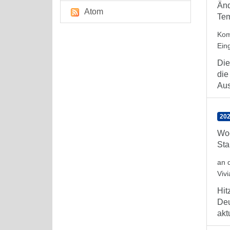
Änd
Atom
Tem
Kom
Ein
Die
die
Aus
202
Woc
Sta
an 
Viv
Hit
Deu
aktu