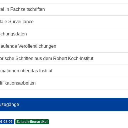
kel in Fachzeitschriften
tale Surveillance
schungsdaten
laufende Veröffentlichungen
orische Schriften aus dem Robert Koch-Institut
rmationen über das Institut
ifikationsarbeiten
uzugänge
6-08-06
Zeitschriftenartikel