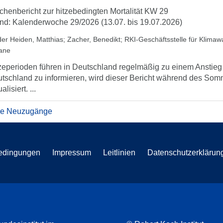
henbericht zur hitzebedingten Mortalität KW 29
nd: Kalenderwoche 29/2026 (13.07. bis 19.07.2026)
der Heiden, Matthias
;
Zacher, Benedikt
;
RKI-Geschäftsstelle für Klima
iane
zeperioden führen in Deutschland regelmäßig zu einem Anstieg d
tschland zu informieren, wird dieser Bericht während des So
alisiert. ...
re Neuzugänge
edingungen
Impressum
Leitlinien
Datenschutzerklärun