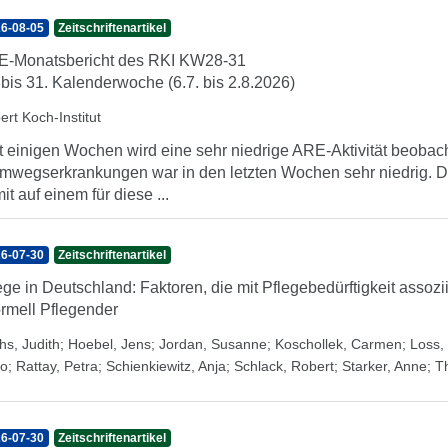
6-08-05
Zeitschriftenartikel
-Monatsbericht des RKI KW28-31
 bis 31. Kalenderwoche (6.7. bis 2.8.2026)
ert Koch-Institut
t einigen Wochen wird eine sehr niedrige ARE-Aktivität beobach
mwegserkrankungen war in den letzten Wochen sehr niedrig. Di
it auf einem für diese ...
6-07-30
Zeitschriftenartikel
ege in Deutschland: Faktoren, die mit Pflegebedürftigkeit assozi
ormell Pflegender
hs, Judith
;
Hoebel, Jens
;
Jordan, Susanne
;
Koschollek, Carmen
;
Loss, 
o
;
Rattay, Petra
;
Schienkiewitz, Anja
;
Schlack, Robert
;
Starker, Anne
;
T
6-07-30
Zeitschriftenartikel