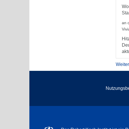
Woc
Sta
an 
Viv
Hit
Deu
aktu
Weite
Nutzungsb