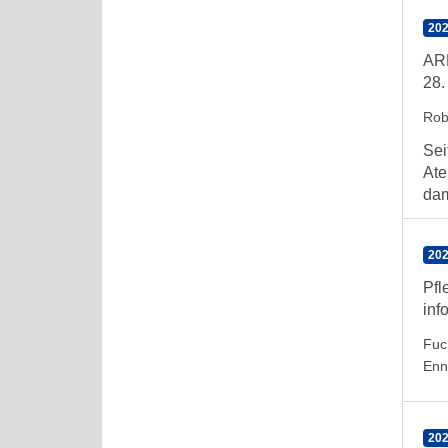
202
ARE
28.
Rob
Sei
Ate
dam
202
Pfl
inf
Fuc
Enn
202