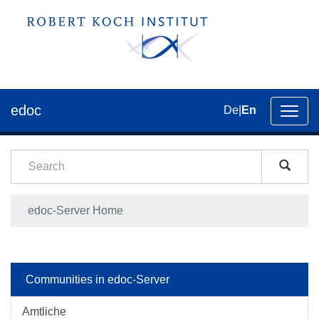
edoc
De
|
En
Toggl
navig
edoc-Server Home
Communities in edoc-Server
Amtliche