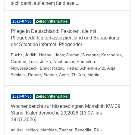
sich damit auf einem für diese ...
2026-07-30
Zeitschriftenartikel
Pflege in Deutschland: Faktoren, die mit
Pflegebedürftigkeit assoziiert sind und Betrachtung
der Situation informell Pflegender
Fuchs, Judith
;
Hoebel, Jens
;
Jordan, Susanne
;
Koschollek,
Carmen
;
Loss, Julika
;
Neuhauser, Hannelore
;
Nowossadeck, Enno
;
Rattay, Petra
;
Schienkiewitz, Anja
;
Schlack, Robert
;
Starker, Anne
;
Thißen, Martin
2026-07-30
Zeitschriftenartikel
Wochenbericht zur hitzebedingten Mortalität KW 29
Stand: Kalenderwoche 29/2026 (13.07. bis
19.07.2026)
an der Heiden, Matthias
;
Zacher, Benedikt
;
RKI-