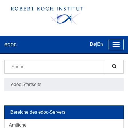
edoc
De
|
En
Umsch
der
Navig
edoc Startseite
Bereiche des edoc-Servers
Amtliche