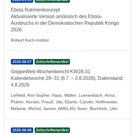
2026-05-19
Zeitschriftenartikel
Ebola Rahmenkonzept
Aktualisierte Version anlässlich des Ebola-
Ausbruchs in der Demokratischen Republik Kongo
2026.
Robert Koch-Institut
2026-08-07
Zeitschriftenartikel
GrippeWeb-Wochenbericht KW28-31
Kalenderwoche 28−31 (6.7. – 2.8.2026), Datenstand:
4.8.2026
Lehfeld, Ann-Sophie
;
Haas, Walter
;
Loenenbach, Anna
;
Prahm, Kerstin
;
Preuß, Ute
;
Eberle, Carolin
;
Hoffmeister,
Melanie
;
Michel, Janine
;
AMELAG-Team
;
Buchholz, Udo
2026-08-06
Zeitschriftenartikel