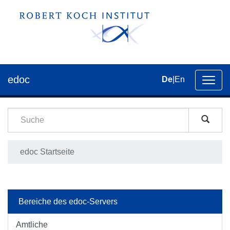
edoc
De
|
En
Umsch
der
Navig
edoc Startseite
Bereiche des edoc-Servers
Amtliche