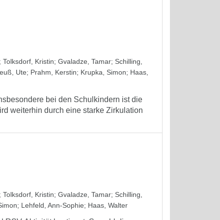
;
Tolksdorf, Kristin
;
Gvaladze, Tamar
;
Schilling,
euß, Ute
;
Prahm, Kerstin
;
Krupka, Simon
;
Haas,
Insbesondere bei den Schulkindern ist die
 weiterhin durch eine starke Zirkulation
;
Tolksdorf, Kristin
;
Gvaladze, Tamar
;
Schilling,
Simon
;
Lehfeld, Ann-Sophie
;
Haas, Walter