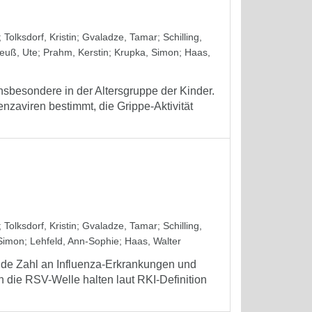
;
Tolksdorf, Kristin
;
Gvaladze, Tamar
;
Schilling,
euß, Ute
;
Prahm, Kerstin
;
Krupka, Simon
;
Haas,
insbesondere in der Altersgruppe der Kinder.
nzaviren bestimmt, die Grippe-Aktivität
;
Tolksdorf, Kristin
;
Gvaladze, Tamar
;
Schilling,
Simon
;
Lehfeld, Ann-Sophie
;
Haas, Walter
de Zahl an Influenza-Erkrankungen und
 die RSV-Welle halten laut RKI-Definition