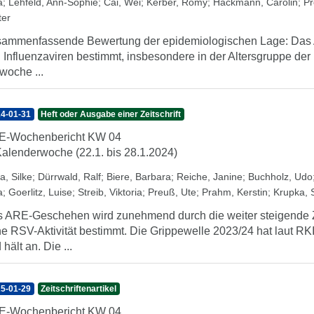
a
;
Lehfeld, Ann-Sophie
;
Cai, Wei
;
Kerber, Romy
;
Hackmann, Carolin
;
Pr
ter
ammenfassende Bewertung der epidemiologischen Lage: Das A
 Influenzaviren bestimmt, insbesondere in der Altersgruppe der K
woche ...
4-01-31
Heft oder Ausgabe einer Zeitschrift
E-Wochenbericht KW 04
Kalenderwoche (22.1. bis 28.1.2024)
a, Silke
;
Dürrwald, Ralf
;
Biere, Barbara
;
Reiche, Janine
;
Buchholz, Udo
a
;
Goerlitz, Luise
;
Streib, Viktoria
;
Preuß, Ute
;
Prahm, Kerstin
;
Krupka, 
 ARE-Geschehen wird zunehmend durch die weiter steigende Z
e RSV-Aktivität bestimmt. Die Grippewelle 2023/24 hat laut RK
 hält an. Die ...
5-01-29
Zeitschriftenartikel
E-Wochenbericht KW 04