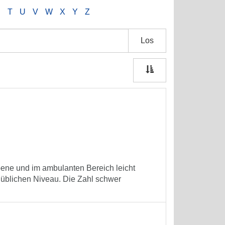
S
T
U
V
W
X
Y
Z
Los
bene und im ambulanten Bereich leicht
nüblichen Niveau. Die Zahl schwer