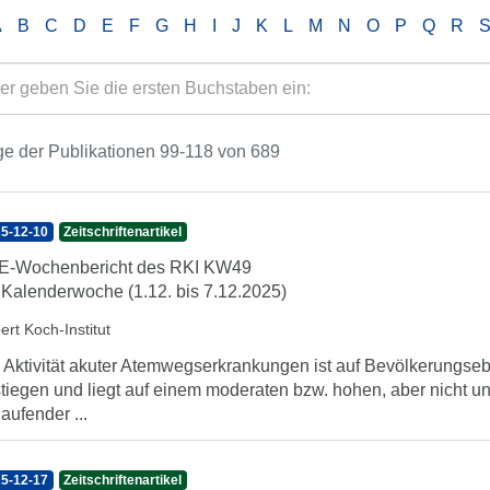
A
B
C
D
E
F
G
H
I
J
K
L
M
N
O
P
Q
R
e der Publikationen 99-118 von 689
5-12-10
Zeitschriftenartikel
E-Wochenbericht des RKI KW49
 Kalenderwoche (1.12. bis 7.12.2025)
ert Koch-Institut
 Aktivität akuter Atemwegserkrankungen ist auf Bevölkerungse
tiegen und liegt auf einem moderaten bzw. hohen, aber nicht u
laufender ...
5-12-17
Zeitschriftenartikel