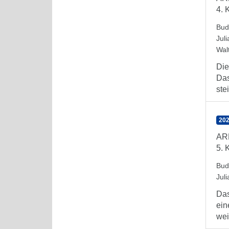
4. 
Bud
Juli
Wal
Die
Das
stei
202
AR
5. 
Bud
Juli
Das
ein
weit