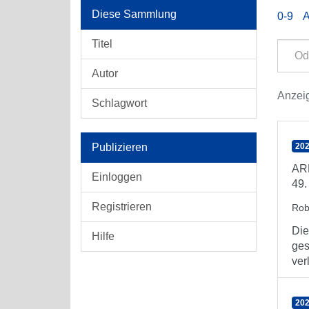
Diese Sammlung
0-9
Titel
Autor
Anzeig
Schlagwort
Publizieren
202
AR
Einloggen
49.
Registrieren
Rob
Die
Hilfe
ges
ver
202