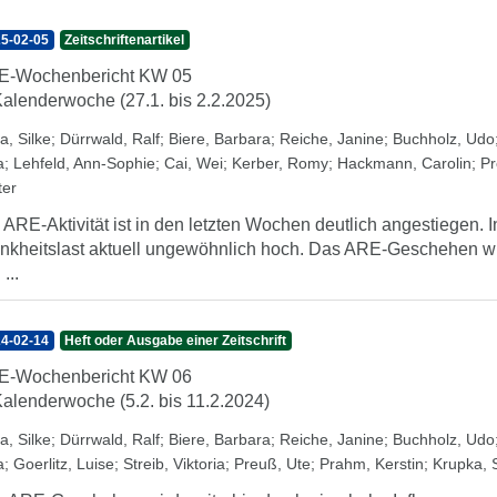
5-02-05
Zeitschriftenartikel
E-Wochenbericht KW 05
Kalenderwoche (27.1. bis 2.2.2025)
a, Silke
;
Dürrwald, Ralf
;
Biere, Barbara
;
Reiche, Janine
;
Buchholz, Udo
a
;
Lehfeld, Ann-Sophie
;
Cai, Wei
;
Kerber, Romy
;
Hackmann, Carolin
;
Pr
ter
 ARE-Aktivität ist in den letzten Wochen deutlich angestiegen. 
nkheitslast aktuell ungewöhnlich hoch. Das ARE-Geschehen wird
...
4-02-14
Heft oder Ausgabe einer Zeitschrift
E-Wochenbericht KW 06
Kalenderwoche (5.2. bis 11.2.2024)
a, Silke
;
Dürrwald, Ralf
;
Biere, Barbara
;
Reiche, Janine
;
Buchholz, Udo
a
;
Goerlitz, Luise
;
Streib, Viktoria
;
Preuß, Ute
;
Prahm, Kerstin
;
Krupka, 