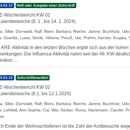
4-01-17
Heft oder Ausgabe einer Zeitschrift
E-Wochenbericht KW 02
Kalenderwoche (8. 1 . bis 14. 1 .2024)
a, Silke
;
Dürrwald, Ralf
;
Biere, Barbara
;
Reiche, Janine
;
Buchholz, Udo
a
;
Goerlitz, Luise
;
Streib, Viktoria
;
Preuß, Ute
;
Prahm, Kerstin
;
Krupka, 
 ARE-Aktivität in den letzten Wochen ergibt sich aus der hohe
rankungen. Die Influenza-Aktivität nahm seit der 49. KW deutlic
nition ...
5-01-15
Zeitschriftenartikel
E-Wochenbericht KW 02
Kalenderwoche (6.1. bis 12.1.2025)
a, Silke
;
Dürrwald, Ralf
;
Biere, Barbara
;
Reiche, Janine
;
Buchholz, Udo
a
;
Lehfeld, Ann-Sophie
;
Cai, Wei
;
Kerber, Romy
;
Hackmann, Carolin
;
Pr
ter
h Ende der Weihnachtsferien ist die Zahl der Arztbesuche weg