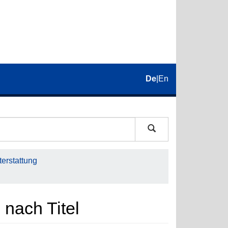
De
|
En
erstattung
 nach Titel