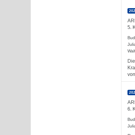
202
AR
5. 
Bud
Juli
Wal
Die
Kra
von 
202
AR
6. 
Bud
Juli