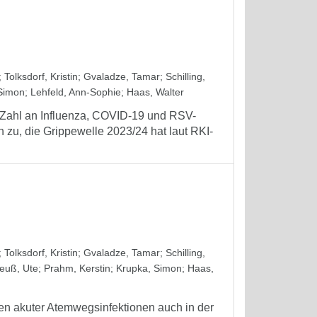
;
Tolksdorf, Kristin
;
Gvaladze, Tamar
;
Schilling,
Simon
;
Lehfeld, Ann-Sophie
;
Haas, Walter
n Zahl an Influenza, COVID-19 und RSV-
h zu, die Grippewelle 2023/24 hat laut RKI-
;
Tolksdorf, Kristin
;
Gvaladze, Tamar
;
Schilling,
euß, Ute
;
Prahm, Kerstin
;
Krupka, Simon
;
Haas,
en akuter Atemwegsinfektionen auch in der