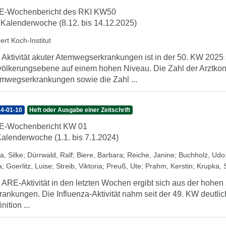
E-Wochenbericht des RKI KW50
 Kalenderwoche (8.12. bis 14.12.2025)
ert Koch-Institut
 Aktivität akuter Atemwegserkrankungen ist in der 50. KW 2025 s
ölkerungsebene auf einem hohen Niveau. Die Zahl der Arztkon
mwegserkrankungen sowie die Zahl ...
4-01-10
Heft oder Ausgabe einer Zeitschrift
E-Wochenbericht KW 01
Kalenderwoche (1.1. bis 7.1.2024)
a, Silke
;
Dürrwald, Ralf
;
Biere, Barbara
;
Reiche, Janine
;
Buchholz, Udo
a
;
Goerlitz, Luise
;
Streib, Viktoria
;
Preuß, Ute
;
Prahm, Kerstin
;
Krupka, 
 ARE-Aktivität in den letzten Wochen ergibt sich aus der hohe
rankungen. Die Influenza-Aktivität nahm seit der 49. KW deutlic
nition ...