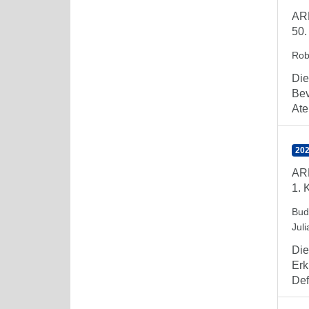
AR
50.
Rob
Die
Bev
Ate
202
AR
1. 
Bud
Juli
Die
Erk
Defi