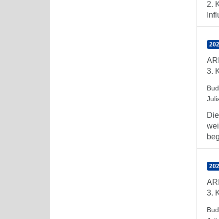
2. 
Inf
202
AR
3. 
Bud
Juli
Die
wei
beg
202
AR
3. 
Bud