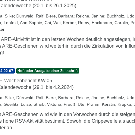
Kalenderwoche (20.1. bis 26.1.2025)
a, Silke
;
Dürrwald, Ralf
;
Biere, Barbara
;
Reiche, Janine
;
Buchholz, Udo
a
;
Lehfeld, Ann-Sophie
;
Cai, Wei
;
Kerber, Romy
;
Hackmann, Carolin
;
Pr
ter
 ARE-Aktivität ist in den letzten Wochen deutlich angestiegen, 
 ARE-Geschehen wird weiterhin durch die Zirkulation von Influe
gt ...
4-02-07
Heft oder Ausgabe einer Zeitschrift
E-Wochenbericht KW 05
Kalenderwoche (29.1. bis 4.2.2024)
a, Silke
;
Dürrwald, Ralf
;
Biere, Barbara
;
Reiche, Janine
;
Buchholz, Udo
a
;
Goerlitz, Luise
;
Streib, Viktoria
;
Preuß, Ute
;
Prahm, Kerstin
;
Krupka, 
 ARE-Geschehen wird wie in den Vorwochen durch die steigen
e hohe RSV-Aktivität bestimmt. Sowohl die Grippewelle als auch
er an. ...