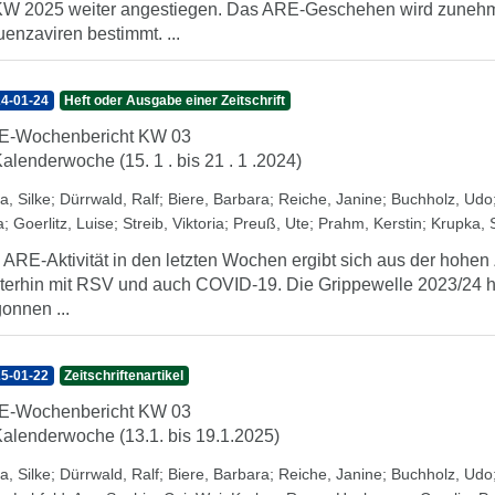
KW 2025 weiter angestiegen. Das ARE-Geschehen wird zunehme
luenzaviren bestimmt. ...
4-01-24
Heft oder Ausgabe einer Zeitschrift
E-Wochenbericht KW 03
Kalenderwoche (15. 1 . bis 21 . 1 .2024)
a, Silke
;
Dürrwald, Ralf
;
Biere, Barbara
;
Reiche, Janine
;
Buchholz, Udo
a
;
Goerlitz, Luise
;
Streib, Viktoria
;
Preuß, Ute
;
Prahm, Kerstin
;
Krupka, 
 ARE-Aktivität in den letzten Wochen ergibt sich aus der hohen
terhin mit RSV und auch COVID-19. Die Grippewelle 2023/24 ha
onnen ...
5-01-22
Zeitschriftenartikel
E-Wochenbericht KW 03
Kalenderwoche (13.1. bis 19.1.2025)
a, Silke
;
Dürrwald, Ralf
;
Biere, Barbara
;
Reiche, Janine
;
Buchholz, Udo