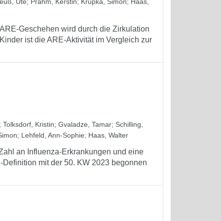
euß, Ute
;
Prahm, Kerstin
;
Krupka, Simon
;
Haas,
RE-Geschehen wird durch die Zirkulation
inder ist die ARE-Aktivität im Vergleich zur
;
Tolksdorf, Kristin
;
Gvaladze, Tamar
;
Schilling,
Simon
;
Lehfeld, Ann-Sophie
;
Haas, Walter
ahl an Influenza-Erkrankungen und eine
I-Definition mit der 50. KW 2023 begonnen