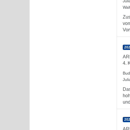
Juli
Wal
Zus
von
Vor
202
AR
4. 
Bud
Juli
Das
hoh
und
202
AR