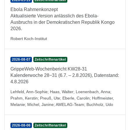
2026-05-19
Zeitschriftenartikel
Ebola Rahmenkonzept
Aktualisierte Version anlässlich des Ebola-
Ausbruchs in der Demokratischen Republik Kongo
2026.
Robert Koch-Institut
2026-08-07
Zeitschriftenartikel
GrippeWeb-Wochenbericht KW28-31
Kalenderwoche 28−31 (6.7. – 2.8.2026), Datenstand:
4.8.2026
Lehfeld, Ann-Sophie
;
Haas, Walter
;
Loenenbach, Anna
;
Prahm, Kerstin
;
Preuß, Ute
;
Eberle, Carolin
;
Hoffmeister,
Melanie
;
Michel, Janine
;
AMELAG-Team
;
Buchholz, Udo
2026-08-06
Zeitschriftenartikel