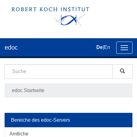
edoc
De
|
En
Umsch
der
Navig
edoc Startseite
Bereiche des edoc-Servers
Amtliche