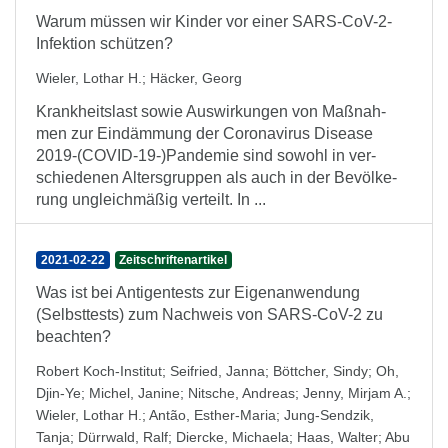
Warum müssen wir Kinder vor einer SARS-CoV-2-
Infektion schützen?
Wieler, Lothar H.
;
Häcker, Georg
Krankheitslast sowie Auswirkungen von Maßnah-
men zur Eindämmung der Coronavirus Disease
2019-(COVID-19-)Pandemie sind sowohl in ver-
schiedenen Altersgruppen als auch in der Bevölke-
rung ungleichmäßig verteilt. In ...
2021-02-22
Zeitschriftenartikel
Was ist bei Antigentests zur Eigenanwendung
(Selbsttests) zum Nachweis von SARS-CoV-2 zu
beachten?
Robert Koch-Institut
;
Seifried, Janna
;
Böttcher, Sindy
;
Oh,
Djin-Ye
;
Michel, Janine
;
Nitsche, Andreas
;
Jenny, Mirjam A.
;
Wieler, Lothar H.
;
Antão, Esther-Maria
;
Jung-Sendzik,
Tanja
;
Dürrwald, Ralf
;
Diercke, Michaela
;
Haas, Walter
;
Abu