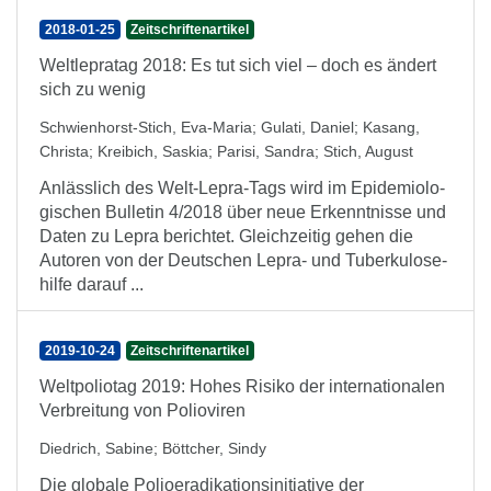
2018-01-25
Zeitschriftenartikel
Weltlepratag 2018: Es tut sich viel – doch es ändert
sich zu wenig
Schwienhorst-Stich, Eva-Maria
;
Gulati, Daniel
;
Kasang,
Christa
;
Kreibich, Saskia
;
Parisi, Sandra
;
Stich, August
Anlässlich des Welt-Lepra-Tags wird im Epi­de­mio­lo­
gischen Bulletin 4/2018 über neue Er­kennt­nisse und
Daten zu Lepra berichtet. Gleich­zeitig gehen die
Autoren von der Deut­schen Lepra- und Tuber­ku­lose­
hilfe darauf ...
2019-10-24
Zeitschriftenartikel
Weltpoliotag 2019: Hohes Risiko der internationalen
Verbreitung von Polioviren
Diedrich, Sabine
;
Böttcher, Sindy
Die globale Polioeradikationsinitiative der