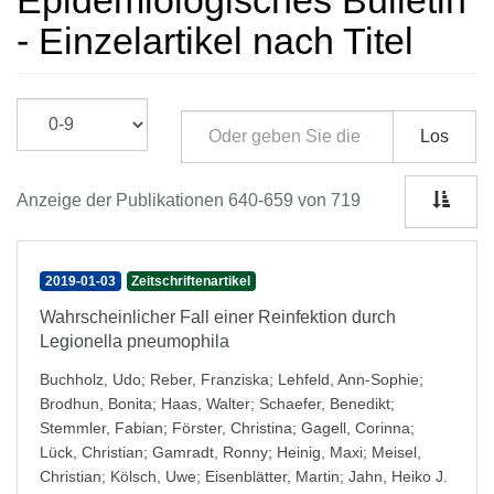
Epidemiologisches Bulletin
- Einzelartikel nach Titel
Los
Anzeige der Publikationen 640-659 von 719
2019-01-03
Zeitschriftenartikel
Wahrscheinlicher Fall einer Reinfektion durch
Legionella pneumophila
Buchholz, Udo
;
Reber, Franziska
;
Lehfeld, Ann-Sophie
;
Brodhun, Bonita
;
Haas, Walter
;
Schaefer, Benedikt
;
Stemmler, Fabian
;
Förster, Christina
;
Gagell, Corinna
;
Lück, Christian
;
Gamradt, Ronny
;
Heinig, Maxi
;
Meisel,
Christian
;
Kölsch, Uwe
;
Eisenblätter, Martin
;
Jahn, Heiko J.