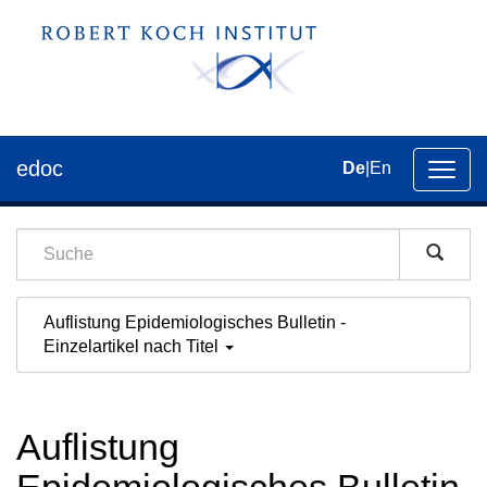
edoc
De
|
En
Umsch
der
Navig
Auflistung Epidemiologisches Bulletin -
Einzelartikel nach Titel
Auflistung