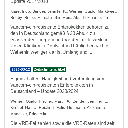
Update 2017/2018
Klare, Ingo
;
Bender, Jennifer K.
;
Werner, Guido
;
Marktwart,
Robby
;
Reuss, Annicka
;
Sin, Muna Abu
;
Eckmanns, Tim
Vancomycin-resistente Enterokokken gehören zu
den in Deutschland gemäß § 23 Abs. 4 zu
erfassenden Erregern und werden mittlerweile in
vielen Kliniken in Deutschland häufig beobachtet.
Weiterhin weniger klar ist Umfang und ...
2026-03-12
Zeitschriftenartikel
Eigenschaften, Häufigkeit und Verbreitung von
Vancomycin-resistenten Enterokokken in
Deutschland – Update 2023/2024
Werner, Guido
;
Fischer, Martin A.
;
Bender, Jennifer K.
;
Kriebel, Nancy
;
Reichert, Felix
;
Hoffmann, Alexandra
;
Maechler, Friederike
Die VRE-Fallzahlen sowie die VRE-Raten sind seit