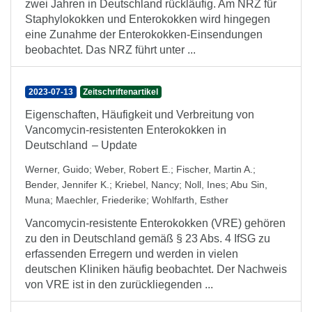
zwei Jahren in Deutschland rückläufig. Am NRZ für
Staphylokokken und Enterokokken wird hingegen
eine Zunahme der Enterokokken-Einsendungen
beobachtet. Das NRZ führt unter ...
2023-07-13
Zeitschriftenartikel
Eigenschaften, Häufigkeit und Verbreitung von
Vancomycin-resistenten Enterokokken in
Deutschland – Update
Werner, Guido
;
Weber, Robert E.
;
Fischer, Martin A.
;
Bender, Jennifer K.
;
Kriebel, Nancy
;
Noll, Ines
;
Abu Sin,
Muna
;
Maechler, Friederike
;
Wohlfarth, Esther
Vancomycin-resistente Enterokokken (VRE) gehören
zu den in Deutschland gemäß § 23 Abs. 4 IfSG zu
erfassenden Erregern und werden in vielen
deutschen Kliniken häufig beobachtet. Der Nachweis
von VRE ist in den zurückliegenden ...