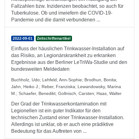
Fallzahlen bzw. Inzidenzen beobachtet, so auch für
Tuberkulose. Ob und inwiefern die COVID-19-
Pandemie und die damit verbundenen ...
2022-09-01
Zeitschriftenartikel
Einfluss der häuslichen Trinkwasser-Installation auf
das Risiko, an Legionärskrankheit zu erkranken
Ergebnisse aus der Berliner LeTriWa-Studie und den
bundesweiten Meldedaten
Buchholz, Udo
;
Lehfeld, Ann-Sophie
;
Brodhun, Bonita
;
Jahn, Heiko J.
;
Reber, Franziska
;
Lewandowsky, Marina
M.
;
Schaefer, Benedikt
;
Gollnisch, Carsten
;
Haas, Walter
Der Grad der Trinkwasserkontamination mit
Legionellen ist ein guter Indikator für den
technischen Zustand einer Trinkwasser-Installation.
Allerdings ist unklar, ob er auch eine prädiktive
Bedeutung für das Auftreten von ...