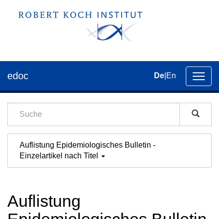
edoc
De
|
En
Umsch
der
Navig
Auflistung Epidemiologisches Bulletin -
Einzelartikel nach Titel
Auflistung