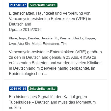
2017-09-17
Zeitschriftenartikel
Eigenschaften, Häufigkeit und Verbreitung von
Vancomycinresistenten Enterokokken (VRE) in
Deutschland
Update 2015/2016
Klare, Ingo
;
Bender, Jennifer K.
;
Werner, Guido
;
Koppe,
Uwe
;
Abu Sin, Muna
;
Eckmanns, Tim
Vancomycin-resistente-Enterokokken (VRE) gehören
zu den in Deutschland gemäß § 23 Abs. 4 IfSG zu
erfassenden Bakterien und werden in vielen Kliniken
in Deutsch­land mittler­weile häufig beobachtet. Im
Epide­mio­logischen ...
2019-03-14
Zeitschriftenartikel
Ein historisches Signal für den Kampf gegen
Tuberkulose – Deutschland muss das Momentum
nutzen