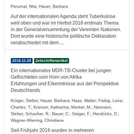
Perumal, Nita
;
Hauer, Barbara
Auf der internationalen Agenda steht Tuberkulose
weit oben und war im Herbst 2018 erstmals Thema
in der Generalversammlung der Vereinten Nationen.
Dort wurde eine historische politische Deklaration
verabschiedet mit dem ...
2018-11-29
Zeitschriftenartikel
Ein internationales MDR-TB-Cluster bei jungen
Geflüchteten vom Horn von Afrika
Erfahrungen und Erkenntnisse aus der Perspektive
Deutschlands
Kröger, Stefan
;
Hauer, Barbara
;
Haas, Walter
;
Fiebig, Lena
;
Charles, T.
;
Kranzer, Katharina
;
Merker, M.
;
Niemann,
Stefan
;
Schacher, R.
;
Bauer, C.
;
Geiger, F.
;
Hendrickx, D.
;
Wagner-Wiening, Christiane
Seit Frühjahr 2016 wurden in mehreren