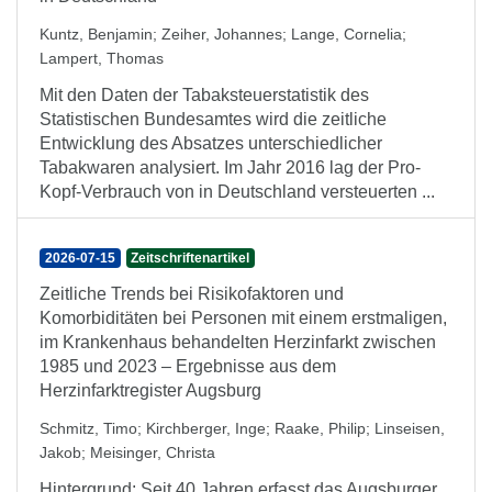
Kuntz, Benjamin
;
Zeiher, Johannes
;
Lange, Cornelia
;
Lampert, Thomas
Mit den Daten der Tabaksteuerstatistik des
Statistischen Bundesamtes wird die zeitliche
Entwicklung des Absatzes unterschiedlicher
Tabakwaren analysiert. Im Jahr 2016 lag der Pro-
Kopf-Verbrauch von in Deutschland versteuerten ...
2026-07-15
Zeitschriftenartikel
Zeitliche Trends bei Risikofaktoren und
Komorbiditäten bei Personen mit einem erstmaligen,
im Krankenhaus behandelten Herzinfarkt zwischen
1985 und 2023 – Ergebnisse aus dem
Herzinfarktregister Augsburg
Schmitz, Timo
;
Kirchberger, Inge
;
Raake, Philip
;
Linseisen,
Jakob
;
Meisinger, Christa
Hintergrund: Seit 40 Jahren erfasst das Augsburger