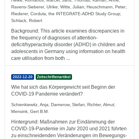
Heike
;
Romanos, Marcel
;
Jans, Thomas
;
Kaman, Anne
;
Ravens-Sieberer, Ulrike
;
Witte, Julian
;
Heuschmann, Peter
;
Riederer, Cordula
;
the INTEGRATE-ADHD Study Group
;
Schlack, Robert
Background: This article examines discrepancies in
the frequency of diagnoses of attention-
deficit/hyperactivity disorder (ADHD) in children and
adolescents in Germany using information on health
care utilisation from both ...
2022-12-20
Zeitschriftenartikel
Wie hat sich das Körpergewicht seit Beginn der
COVID-19 Pandemie verändert?
Schienkiewitz, Anja
;
Damerow, Stefan
;
Richter, Almut
;
Mensink, Gert B.M.
Hintergrund: Maßnahmen zur Eindämmung der
COVID-19-Pandemie im Jahr 2020 und 2021 führten
zu einschneidenden Veränderungen im Bewegungs-