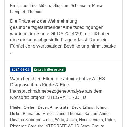
Kroll, Lars Eric
;
Müters, Stephan
;
Schumann, Maria
;
Lampert, Thomas
Die Prävalenz der Wahrnehmung
gesundheitsgefährdender Arbeitsbedingungen
wurde in der Studie GEDA 2014/2015- EHIS über
eine einfache abgestufte Frage erfasst. Rund ein
Fünftel der erwerbstätigen Bevölkerung nimmt starke
...
2024-09-18
Zeitschriftenartikel
Wann berichten Eltern die administrative ADHS-
Diagnose ihres Kindes? Eine
inanspruchnahmebezogene Analyse aus dem
Konsortialprojekt INTEGRATE-ADHD
Pfeifer, Stefan
;
Beyer, Ann-Kristin
;
Beck, Lilian
;
Hölling,
Heike
;
Romanos, Marcel
;
Jans, Thomas
;
Kaman, Anne
;
Ravens-Sieberer, Ulrike
;
Witte, Julian
;
Heuschmann, Peter
;
Riederer, Cordula
;
INTEGRATE-ADHD Study Group
;