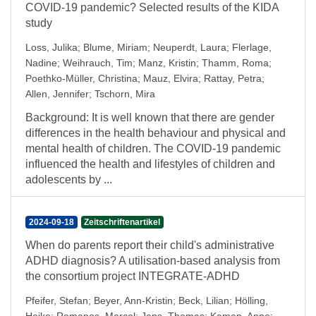
COVID-19 pandemic? Selected results of the KIDA
study
Loss, Julika
;
Blume, Miriam
;
Neuperdt, Laura
;
Flerlage,
Nadine
;
Weihrauch, Tim
;
Manz, Kristin
;
Thamm, Roma
;
Poethko-Müller, Christina
;
Mauz, Elvira
;
Rattay, Petra
;
Allen, Jennifer
;
Tschorn, Mira
Background: It is well known that there are gender
differences in the health behaviour and physical and
mental health of children. The COVID-19 pandemic
influenced the health and lifestyles of children and
adolescents by ...
2024-09-18
Zeitschriftenartikel
When do parents report their child's administrative
ADHD diagnosis? A utilisation-based analysis from
the consortium project INTEGRATE-ADHD
Pfeifer, Stefan
;
Beyer, Ann-Kristin
;
Beck, Lilian
;
Hölling,