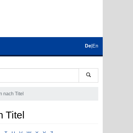
De
|
En
 nach Titel
 Titel