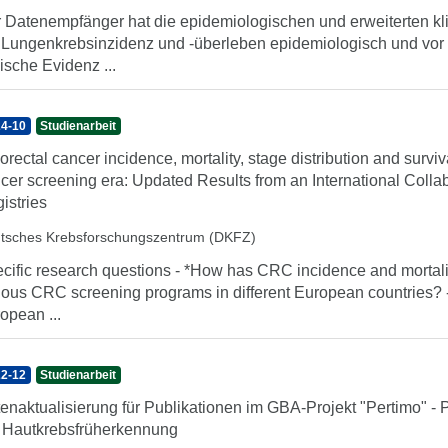
 Datenempfänger hat die epidemiologischen und erweiterten kl
Lungenkrebsinzidenz und -überleben epidemiologisch und vor a
nische Evidenz ...
4-10
Studienarbeit
orectal cancer incidence, mortality, stage distribution and surviv
cer screening era: Updated Results from an International Coll
istries
tsches Krebsforschungszentrum (DKFZ)
cific research questions - *How has CRC incidence and mortali
ious CRC screening programs in different European countries? 
opean ...
2-12
Studienarbeit
enaktualisierung für Publikationen im GBA-Projekt "Pertimo" - 
 Hautkrebsfrüherkennung