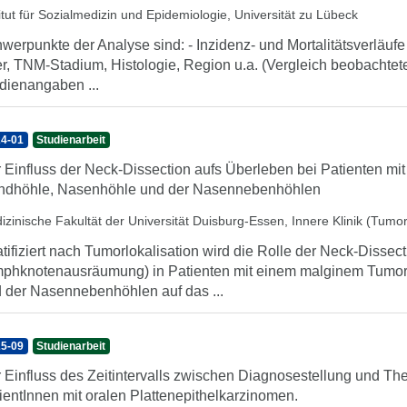
titut für Sozialmedizin und Epidemiologie, Universität zu Lübeck
werpunkte der Analyse sind: - Inzidenz- und Mortalitätsverläu
er, TNM-Stadium, Histologie, Region u.a. (Vergleich beobachtet
dienangaben ...
4-01
Studienarbeit
 Einfluss der Neck-Dissection aufs Überleben bei Patienten m
dhöhle, Nasenhöhle und der Nasennebenhöhlen
izinische Fakultät der Universität Duisburg-Essen, Innere Klinik (Tumo
atifiziert nach Tumorlokalisation wird die Rolle der Neck-Dissect
phknotenausräumung) in Patienten mit einem malginem Tumo
 der Nasennebenhöhlen auf das ...
5-09
Studienarbeit
 Einfluss des Zeitintervalls zwischen Diagnosestellung und The
ientInnen mit oralen Plattenepithelkarzinomen.