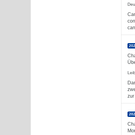
Deu
Can
con
can
202
Cha
Übe
Lei
Dar
zwe
zur 
20
Cha
Mor