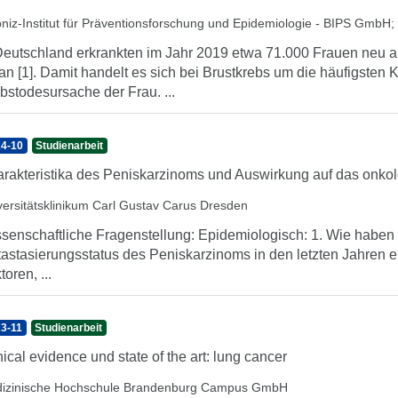
bniz-Institut für Präventionsforschung und Epidemiologie - BIPS GmbH
;
Deutschland erkrankten im Jahr 2019 etwa 71.000 Frauen neu a
an [1]. Damit handelt es sich bei Brustkrebs um die häufigste
bstodesursache der Frau. ...
4-10
Studienarbeit
rakteristika des Peniskarzinoms und Auswirkung auf das onko
versitätsklinikum Carl Gustav Carus Dresden
senschaftliche Fragenstellung: Epidemiologisch: 1. Wie haben 
astasierungsstatus des Peniskarzinoms in den letzten Jahren e
toren, ...
3-11
Studienarbeit
nical evidence und state of the art: lung cancer
izinische Hochschule Brandenburg Campus GmbH