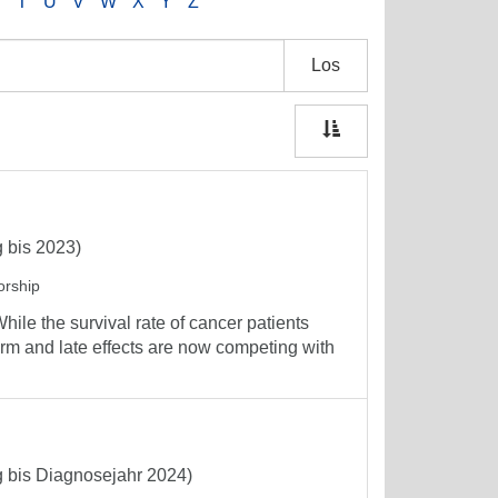
S
T
U
V
W
X
Y
Z
Los
 bis 2023)
orship
le the survival rate of cancer patients
erm and late effects are now competing with
g bis Diagnosejahr 2024)