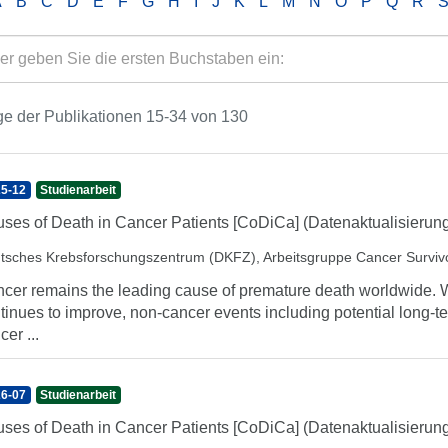
A
B
C
D
E
F
G
H
I
J
K
L
M
N
O
P
Q
R
e der Publikationen 15-34 von 130
5-12
Studienarbeit
ses of Death in Cancer Patients [CoDiCa] (Datenaktualisierung
tsches Krebsforschungszentrum (DKFZ), Arbeitsgruppe Cancer Surviv
cer remains the leading cause of premature death worldwide. Whi
tinues to improve, non-cancer events including potential long-t
cer ...
6-07
Studienarbeit
ses of Death in Cancer Patients [CoDiCa] (Datenaktualisierun