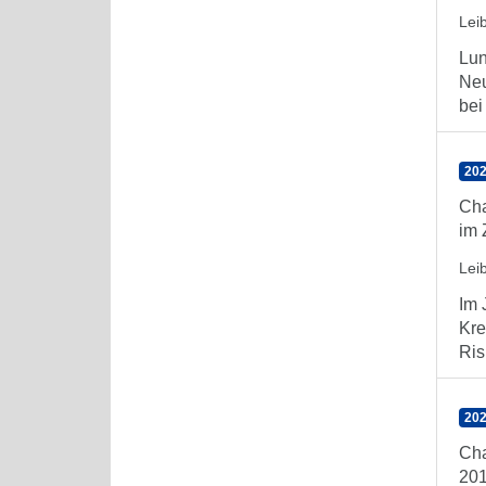
Lei
Lun
Neu
bei
202
Cha
im 
Lei
Im 
Kre
Ris
202
Cha
20