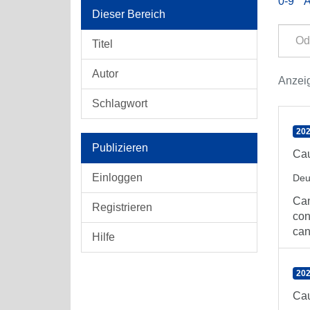
0-9
Dieser Bereich
Titel
Autor
Anzeig
Schlagwort
202
Publizieren
Cau
Einloggen
Deu
Can
Registrieren
con
can
Hilfe
202
Cau