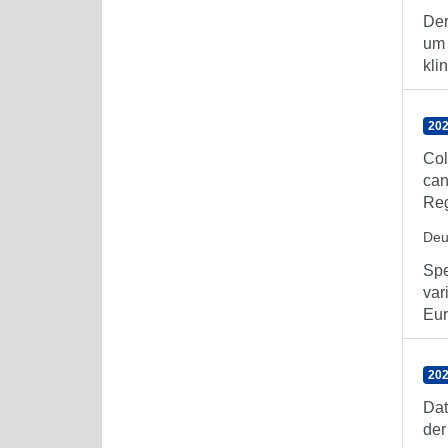
Der
um 
kli
202
Col
can
Reg
Deu
Spe
var
Eur
202
Dat
der