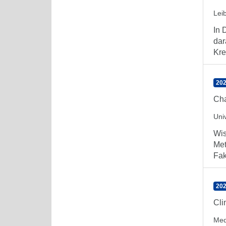
Lei
In 
dar
Kre
202
Cha
Uni
Wis
Met
Fak
202
Cli
Med