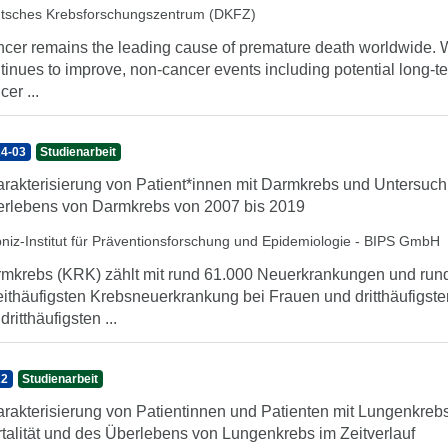
tsches Krebsforschungszentrum (DKFZ)
cer remains the leading cause of premature death worldwide. Whi
tinues to improve, non-cancer events including potential long-t
cer ...
4-03
Studienarbeit
rakterisierung von Patient*innen mit Darmkrebs und Untersuchu
rlebens von Darmkrebs von 2007 bis 2019
bniz-Institut für Präventionsforschung und Epidemiologie - BIPS GmbH
mkrebs (KRK) zählt mit rund 61.000 Neuerkrankungen und rund 
ithäufigsten Krebsneuerkrankung bei Frauen und dritthäufigs
dritthäufigsten ...
22
Studienarbeit
rakterisierung von Patientinnen und Patienten mit Lungenkreb
talität und des Überlebens von Lungenkrebs im Zeitverlauf