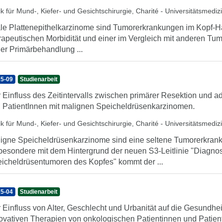
ik für Mund-, Kiefer- und Gesichtschirurgie, Charité - Universitätsmedizi
le Plattenepithelkarzinome sind Tumorerkrankungen im Kopf-Ha
rapeutischen Morbidität und einer im Vergleich mit anderen Tum
der Primärbehandlung ...
5-09
Studienarbeit
 Einfluss des Zeitintervalls zwischen primärer Resektion und a
 PatientInnen mit malignen Speicheldrüsenkarzinomen.
ik für Mund-, Kiefer- und Gesichtschirurgie, Charité - Universitätsmedizi
igne Speicheldrüsenkarzinome sind eine seltene Tumorerkran
besondere mit dem Hintergrund der neuen S3-Leitlinie "Diagno
icheldrüsentumoren des Kopfes" kommt der ...
5-04
Studienarbeit
 Einfluss von Alter, Geschlecht und Urbanität auf die Gesundh
ovativen Therapien von onkologischen Patientinnen und Patien