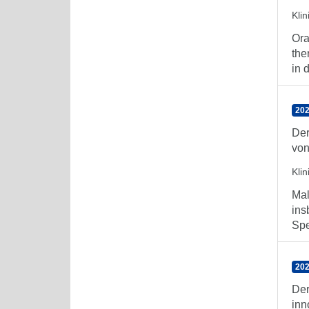
Klin
Ora
the
in 
202
Der
von
Klin
Mal
ins
Spe
202
Der
inn