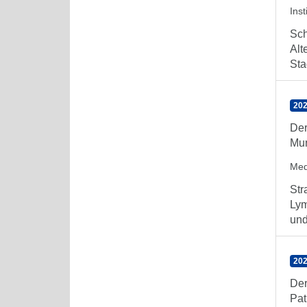
Ins
Sch
Alt
Sta
202
Der
Mun
Med
Str
Lym
und
202
Der
Pat