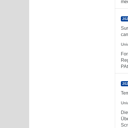
medu
202
Sur
can
Uni
For
Reg
PAt
202
Tem
Uni
Die
Übe
Scr