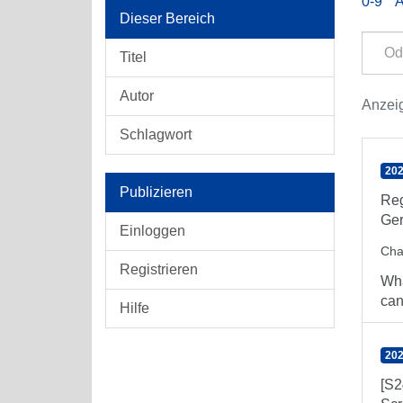
0-9
Dieser Bereich
Titel
Autor
Anzeig
Schlagwort
202
Publizieren
Reg
Ger
Einloggen
Char
Registrieren
Wha
can
Hilfe
202
[S2