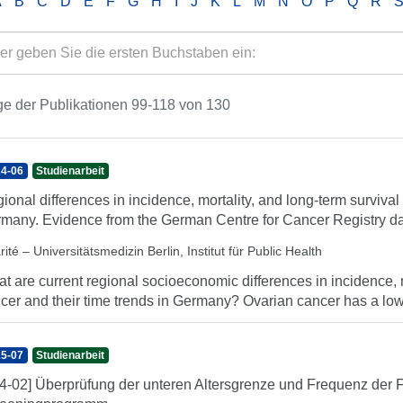
A
B
C
D
E
F
G
H
I
J
K
L
M
N
O
P
Q
R
e der Publikationen 99-118 von 130
4-06
Studienarbeit
ional differences in incidence, mortality, and long-term survival 
many. Evidence from the German Centre for Cancer Registry d
ité – Universitätsmedizin Berlin, Institut für Public Health
t are current regional socioeconomic differences in incidence, m
cer and their time trends in Germany? Ovarian cancer has a low
5-07
Studienarbeit
4-02] Überprüfung der unteren Altersgrenze und Frequenz der