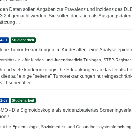
 den Daten sollen Angaben zur Prävalenz und Inzidenz des DLB
 3.2.4 gemacht werden. Sie sollen dort auch als Ausgangsdaten
ätzung ...
4-01
Studienarbeit
tene Tumor-Erkrankungen im Kindesalter - eine Analyse epidem
versitätsklinik für Kinder- und Jugendmedizin Tübingen, STEP-Register
rend viele kinderonkologische Erkrankungen an das Deutsche 
fft dies auf einige "seltene" Tumorerkrankungen nur eingeschrän
achsenenalter ...
2-07
Studienarbeit
MO - Die Sigmoidoskopie als evidenzbasiertes Screeningverfa
ion?
titut für Epidemiologie, Sozialmedizin und Gesundheitssystemforschun