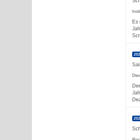
Sc
Ins
Es 
Jah
Scr
202
Sai
Die
Der
Jah
Dez
20
Sch
Roc