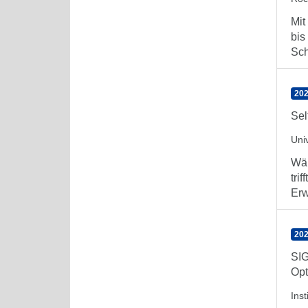
Mit
bis
Sch
202
Sel
Uni
Wäh
tri
Erw
202
SIG
Opt
Ins