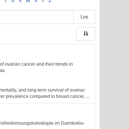
S
T
U
V
W
X
Y
Z
Los
of ovarian cancer and their trends in
ata
ortality, and long-term survival of ovarian
er prevalence compared to breast cancer, ...
 Früherkennungskoloskopie im Darmkrebs-