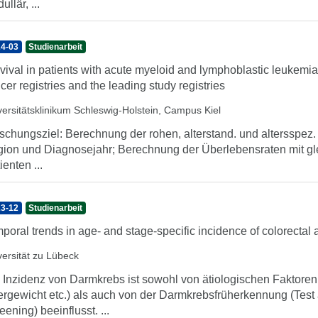
llär, ...
4-03
Studienarbeit
vival in patients with acute myeloid and lymphoblastic leukem
cer registries and the leading study registries
versitätsklinikum Schleswig-Holstein, Campus Kiel
schungsziel: Berechnung der rohen, alterstand. und altersspez
ion und Diagnosejahr; Berechnung der Überlebensraten mit gleic
ienten ...
3-12
Studienarbeit
poral trends in age- and stage-specific incidence of colorect
versität zu Lübeck
 Inzidenz von Darmkrebs ist sowohl von ätiologischen Faktore
rgewicht etc.) als auch von der Darmkrebsfrüherkennung (Test a
eening) beeinflusst. ...