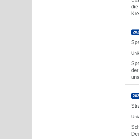
die
Kre
202
Spe
Unik
Spe
der
uns
202
Str
Univ
Sch
Deu