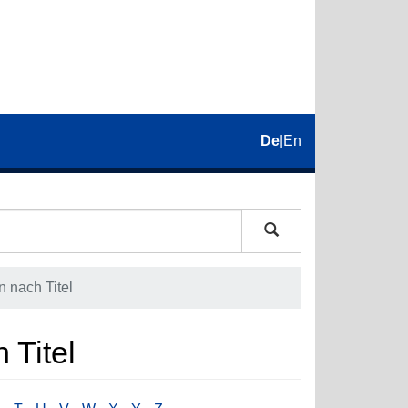
De
|
En
 nach Titel
 Titel