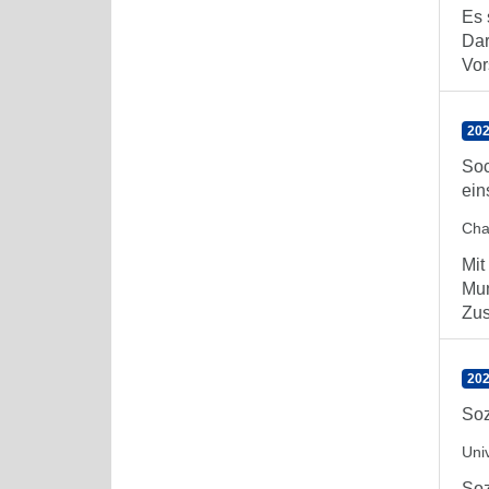
Es 
Dar
Vor
202
Soc
ein
Char
Mit
Mun
Zus
202
Soz
Univ
Soz