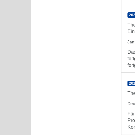
202
The
Ein
Jan
Das
for
for
202
The
Deu
Für
Pro
Kom