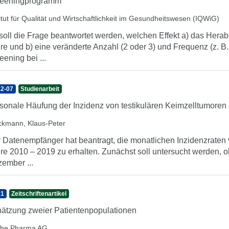
reeningprogramm
titut für Qualität und Wirtschaftlichkeit im Gesundheitswesen (IQWiG)
soll die Frage beantwortet werden, welchen Effekt a) das Herab
re und b) eine veränderte Anzahl (2 oder 3) und Frequenz (z. B
eening bei ...
2-07
Studienarbeit
sonale Häufung der Inzidenz von testikulären Keimzelltumoren
ckmann, Klaus-Peter
 Datenempfänger hat beantragt, die monatlichen Inzidenzrate
re 2010 – 2019 zu erhalten. Zunächst soll untersucht werden, 
ember ...
21
Zeitschriftenartikel
ätzung zweier Patientenpopulationen
he Pharma AG