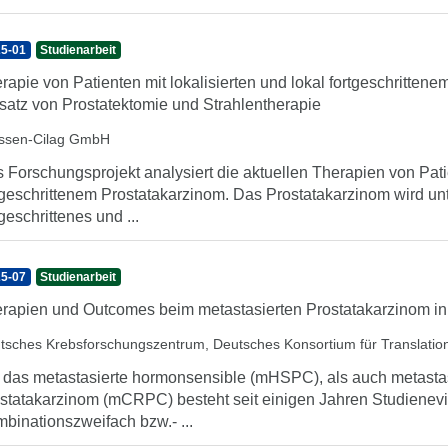
5-01
Studienarbeit
rapie von Patienten mit lokalisierten und lokal fortgeschritten
satz von Prostatektomie und Strahlentherapie
ssen-Cilag GmbH
 Forschungsprojekt analysiert die aktuellen Therapien von Patie
tgeschrittenem Prostatakarzinom. Das Prostatakarzinom wird unter
tgeschrittenes und ...
5-07
Studienarbeit
rapien und Outcomes beim metastasierten Prostatakarzinom i
tsches Krebsforschungszentrum, Deutsches Konsortium für Translatio
 das metastasierte hormonsensible (mHSPC), als auch metastasi
statakarzinom (mCRPC) besteht seit einigen Jahren Studienevid
binationszweifach bzw.- ...