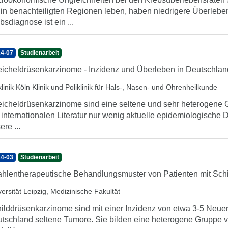
 in benachteiligten Regionen leben, haben niedrigere Überlebe
bsdiagnose ist ein ...
4-07
Studienarbeit
icheldrüsenkarzinome - Inzidenz und Überleben in Deutschlan
linik Köln Klinik und Poliklinik für Hals-, Nasen- und Ohrenheilkunde
icheldrüsenkarzinome sind eine seltene und sehr heterogene G
 internationalen Literatur nur wenig aktuelle epidemiologische 
ere ...
4-03
Studienarbeit
ahlentherapeutische Behandlungsmuster von Patienten mit Sch
ersität Leipzig, Medizinische Fakultät
ilddrüsenkarzinome sind mit einer Inzidenz von etwa 3-5 Neu
tschland seltene Tumore. Sie bilden eine heterogene Gruppe vers