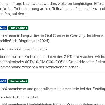
soll die Frage beantwortet werden, welchen langfristigen Effek
mkrebs-Früherkennung auf die Teilnahme, auf die Inzidenz und
stufen, auf den ...
6-06
Studienarbeit
ioeconomic Inequalities in Oral Cancer in Germany, Incidence, 
schließlich Diagnosjahr 2024)
ité – Universitätsmedizin Berlin
 bundesweiten Krebsregisterdaten des ZfKD untersuchen wir I
dhöhlenkrebs (ICD-10-GM C00–C06) in Deutschland im Zeitra
ammenhang zwischen der sozioökonomischen ...
4-08
Studienarbeit
ioökonomische und geografische Unterschiede bei der Erstdia
ersitätsklinikum Frankfurt
ioökonomische Ungleichheiten bei den Krebsüberlebensraten si