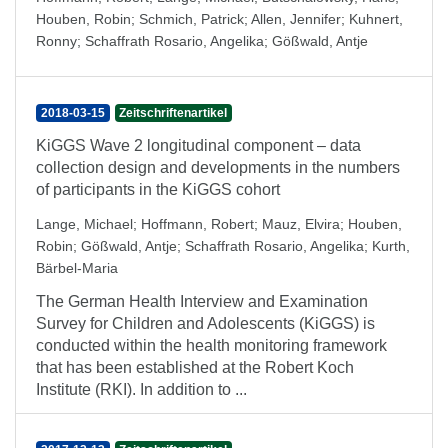
Houben, Robin
;
Schmich, Patrick
;
Allen, Jennifer
;
Kuhnert,
Ronny
;
Schaffrath Rosario, Angelika
;
Gößwald, Antje
2018-03-15
Zeitschriftenartikel
KiGGS Wave 2 longitudinal component – data
collection design and developments in the numbers
of participants in the KiGGS cohort
Lange, Michael
;
Hoffmann, Robert
;
Mauz, Elvira
;
Houben,
Robin
;
Gößwald, Antje
;
Schaffrath Rosario, Angelika
;
Kurth,
Bärbel-Maria
The German Health Interview and Examination
Survey for Children and Adolescents (KiGGS) is
conducted within the health monitoring framework
that has been established at the Robert Koch
Institute (RKI). In addition to ...