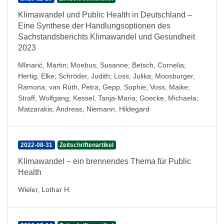
Klimawandel und Public Health in Deutschland –
Eine Synthese der Handlungsoptionen des
Sachstandsberichts Klimawandel und Gesundheit
2023
Mlinarić, Martin
;
Moebus, Susanne
;
Betsch, Cornelia
;
Hertig, Elke
;
Schröder, Judith
;
Loss, Julika
;
Moosburger,
Ramona
;
van Rüth, Petra
;
Gepp, Sophie
;
Voss, Maike
;
Straff, Wolfgang
;
Kessel, Tanja-Maria
;
Goecke, Michaela
;
Matzarakis, Andreas
;
Niemann, Hildegard
2022-08-31
Zeitschriftenartikel
Klimawandel − ein brennendes Thema für Public
Health
Wieler, Lothar H.