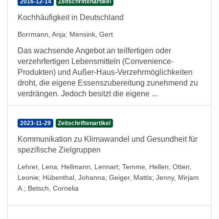
2016-12-14
Zeitschriftenartikel
Kochhäufigkeit in Deutschland
Borrmann, Anja
;
Mensink, Gert
Das wachsende Angebot an teilfertigen oder
verzehrfertigen Lebensmitteln (Convenience-
Produkten) und Außer-Haus-Verzehrmöglichkeiten
droht, die eigene Essenszubereitung zunehmend zu
verdrängen. Jedoch besitzt die eigene ...
2023-11-29
Zeitschriftenartikel
Kommunikation zu Klimawandel und Gesundheit für
spezifische Zielgruppen
Lehrer, Lena
;
Hellmann, Lennart
;
Temme, Hellen
;
Otten,
Leonie
;
Hübenthal, Johanna
;
Geiger, Mattis
;
Jenny, Mirjam
A.
;
Betsch, Cornelia