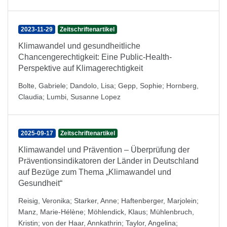
2023-11-29
Zeitschriftenartikel
Klimawandel und gesundheitliche
Chancengerechtigkeit: Eine Public-Health-
Perspektive auf Klimagerechtigkeit
Bolte, Gabriele
;
Dandolo, Lisa
;
Gepp, Sophie
;
Hornberg,
Claudia
;
Lumbi, Susanne Lopez
2025-09-17
Zeitschriftenartikel
Klimawandel und Prävention – Überprüfung der
Präventionsindikatoren der Länder in Deutschland
auf Bezüge zum Thema „Klimawandel und
Gesundheit“
Reisig, Veronika
;
Starker, Anne
;
Haftenberger, Marjolein
;
Manz, Marie-Hélène
;
Möhlendick, Klaus
;
Mühlenbruch,
Kristin
;
von der Haar, Annkathrin
;
Taylor, Angelina
;