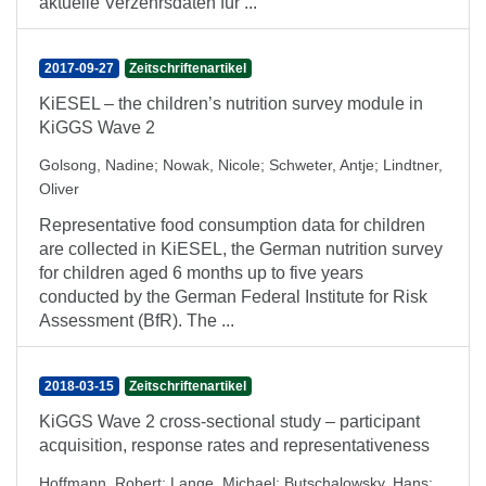
aktuelle Verzehrsdaten für ...
2017-09-27
Zeitschriftenartikel
KiESEL – the children’s nutrition survey module in
KiGGS Wave 2
Golsong, Nadine
;
Nowak, Nicole
;
Schweter, Antje
;
Lindtner,
Oliver
Representative food consumption data for children
are collected in KiESEL, the German nutrition survey
for children aged 6 months up to five years
conducted by the German Federal Institute for Risk
Assessment (BfR). The ...
2018-03-15
Zeitschriftenartikel
KiGGS Wave 2 cross-sectional study – participant
acquisition, response rates and representativeness
Hoffmann, Robert
;
Lange, Michael
;
Butschalowsky, Hans
;