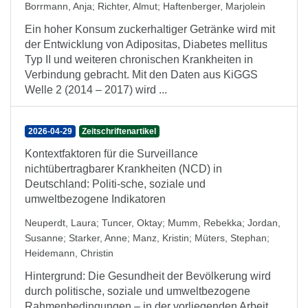
Borrmann, Anja
;
Richter, Almut
;
Haftenberger, Marjolein
Ein hoher Konsum zuckerhaltiger Getränke wird mit
der Entwicklung von Adipositas, Diabetes mellitus
Typ II und weiteren chronischen Krankheiten in
Verbindung gebracht. Mit den Daten aus KiGGS
Welle 2 (2014 – 2017) wird ...
2026-04-29
Zeitschriftenartikel
Kontextfaktoren für die Surveillance
nichtübertragbarer Krankheiten (NCD) in
Deutschland: Politi-sche, soziale und
umweltbezogene Indikatoren
Neuperdt, Laura
;
Tuncer, Oktay
;
Mumm, Rebekka
;
Jordan,
Susanne
;
Starker, Anne
;
Manz, Kristin
;
Müters, Stephan
;
Heidemann, Christin
Hintergrund: Die Gesundheit der Bevölkerung wird
durch politische, soziale und umweltbezogene
Rahmenbedingungen – in der vorliegenden Arbeit