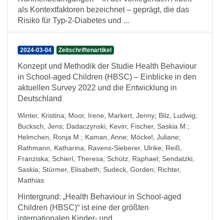
als Kontextfaktoren bezeichnet – geprägt, die das
Risiko für Typ-2-Diabetes und ...
2024-03-04
Zeitschriftenartikel
Konzept und Methodik der Studie Health Behaviour
in School-aged Children (HBSC) – Einblicke in den
aktuellen Survey 2022 und die Entwicklung in
Deutschland
Winter, Kristina
;
Moor, Irene
;
Markert, Jenny
;
Bilz, Ludwig
;
Bucksch, Jens
;
Dadaczynski, Kevin
;
Fischer, Saskia M.
;
Helmchen, Ronja M.
;
Kaman, Anne
;
Möckel, Juliane
;
Rathmann, Katharina
;
Ravens-Sieberer, Ulrike
;
Reiß,
Franziska
;
Schierl, Theresa
;
Schütz, Raphael
;
Sendatzki,
Saskia
;
Stürmer, Elisabeth
;
Sudeck, Gorden
;
Richter,
Matthias
Hintergrund: „Health Behaviour in School-aged
Children (HBSC)“ ist eine der größten
internationalen Kinder- und