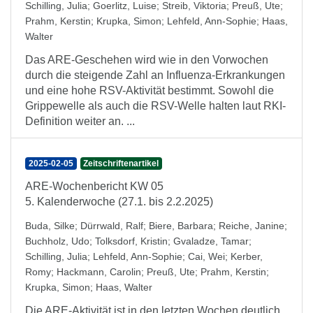
Schilling, Julia
;
Goerlitz, Luise
;
Streib, Viktoria
;
Preuß, Ute
;
Prahm, Kerstin
;
Krupka, Simon
;
Lehfeld, Ann-Sophie
;
Haas,
Walter
Das ARE-Geschehen wird wie in den Vorwochen
durch die steigende Zahl an Influenza-Erkrankungen
und eine hohe RSV-Aktivität bestimmt. Sowohl die
Grippewelle als auch die RSV-Welle halten laut RKI-
Definition weiter an. ...
2025-02-05
Zeitschriftenartikel
ARE-Wochenbericht KW 05
5. Kalenderwoche (27.1. bis 2.2.2025)
Buda, Silke
;
Dürrwald, Ralf
;
Biere, Barbara
;
Reiche, Janine
;
Buchholz, Udo
;
Tolksdorf, Kristin
;
Gvaladze, Tamar
;
Schilling, Julia
;
Lehfeld, Ann-Sophie
;
Cai, Wei
;
Kerber,
Romy
;
Hackmann, Carolin
;
Preuß, Ute
;
Prahm, Kerstin
;
Krupka, Simon
;
Haas, Walter
Die ARE-Aktivität ist in den letzten Wochen deutlich