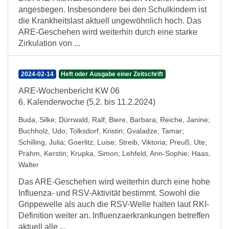
angestiegen. Insbesondere bei den Schulkindern ist
die Krankheitslast aktuell ungewöhnlich hoch. Das
ARE-Geschehen wird weiterhin durch eine starke
Zirkulation von ...
2024-02-14
Heft oder Ausgabe einer Zeitschrift
ARE-Wochenbericht KW 06
6. Kalenderwoche (5.2. bis 11.2.2024)
Buda, Silke
;
Dürrwald, Ralf
;
Biere, Barbara
;
Reiche, Janine
;
Buchholz, Udo
;
Tolksdorf, Kristin
;
Gvaladze, Tamar
;
Schilling, Julia
;
Goerlitz, Luise
;
Streib, Viktoria
;
Preuß, Ute
;
Prahm, Kerstin
;
Krupka, Simon
;
Lehfeld, Ann-Sophie
;
Haas,
Walter
Das ARE-Geschehen wird weiterhin durch eine hohe
Influenza- und RSV-Aktivität bestimmt. Sowohl die
Grippewelle als auch die RSV-Welle halten laut RKI-
Definition weiter an. Influenzaerkrankungen betreffen
aktuell alle ...