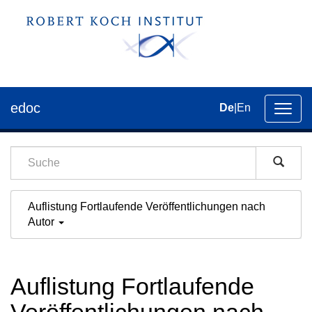
edoc
De
|
En
Umsch
der
Navig
Auflistung Fortlaufende Veröffentlichungen nach
Autor
Auflistung Fortlaufende