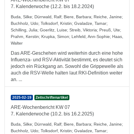
7. Kalenderwoche (12.2. bis 18.2.2024)
Buda, Silke
;
Dürrwald, Ralf
;
Biere, Barbara
;
Reiche, Janine
;
Buchholz, Udo
;
Tolksdorf, Kristin
;
Gvaladze, Tamar
;
Schilling, Julia
;
Goerlitz, Luise
;
Streib, Viktoria
;
Preuß, Ute
;
Prahm, Kerstin
;
Krupka, Simon
;
Lehfeld, Ann-Sophie
;
Haas,
Walter
Das ARE-Geschehen wird weiterhin durch eine hohe
Influenza- und RSV-Aktivität bestimmt, es deutet sich
jedoch ein Rückgang an. Sowohl die Grippewelle als
auch die RSV-Welle halten laut RKI-Definition weiter
an. ...
2025-02-19
Zeitschriftenartikel
ARE-Wochenbericht KW 07
7. Kalenderwoche (10.2. bis 16.2.2025)
Buda, Silke
;
Dürrwald, Ralf
;
Biere, Barbara
;
Reiche, Janine
;
Buchholz, Udo
;
Tolksdorf, Kristin
;
Gvaladze, Tamar
;