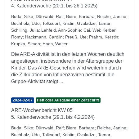
4. Kalenderwoche (20.1. bis 26.1.2025)
Buda, Silke
;
Dürrwald, Ralf
;
Biere, Barbara
;
Reiche, Janine
;
Buchholz, Udo
;
Tolksdorf, Kristin
;
Gvaladze, Tamar
;
Schilling, Julia
;
Lehfeld, Ann-Sophie
;
Cai, Wei
;
Kerber,
Romy
;
Hackmann, Carolin
;
Preuß, Ute
;
Prahm, Kerstin
;
Krupka, Simon
;
Haas, Walter
Die ARE-Aktivität ist in den letzten Wochen deutlich
angestiegen, insbesondere in der Altersgruppe der
Kinder. Das ARE-Geschehen wird weiterhin durch
die Zirkulation von Influenzaviren bestimmt, die
Grippe-Aktivität steigt ...
2024-02-07
Heft oder Ausgabe einer Zeitschrift
ARE-Wochenbericht KW 05
5. Kalenderwoche (29.1. bis 4.2.2024)
Buda, Silke
;
Dürrwald, Ralf
;
Biere, Barbara
;
Reiche, Janine
;
Buchholz, Udo
;
Tolksdorf, Kristin
;
Gvaladze, Tamar
;