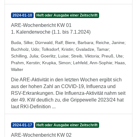
2024-01-10
Heft oder Ausgabe einer Zeitschrift
ARE-Wochenbericht KW 01
1. Kalenderwoche (1.1. bis 7.1.2024)
Buda, Silke
;
Dürrwald, Ralf
;
Biere, Barbara
;
Reiche, Janine
;
Buchholz, Udo
;
Tolksdorf, Kristin
;
Gvaladze, Tamar
;
Schilling, Julia
;
Goerlitz, Luise
;
Streib, Viktoria
;
Preuß, Ute
;
Prahm, Kerstin
;
Krupka, Simon
;
Lehfeld, Ann-Sophie
;
Haas,
Walter
Die ARE-Aktivität in den letzten Wochen ergibt sich
aus der hohen Zahl an COVID-19, Influenza und
RSV-Erkrankungen. Die Influenza-Aktivität nahm seit
der 49. KW deutlich zu, die Grippewelle 2023/24 hat
laut RKI-Definition ...
2024-01-17
Heft oder Ausgabe einer Zeitschrift
ARE-Wochenbericht KW 02