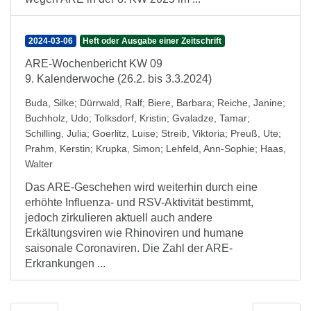
2024-03-06
Heft oder Ausgabe einer Zeitschrift
ARE-Wochenbericht KW 09
9. Kalenderwoche (26.2. bis 3.3.2024)
Buda, Silke
;
Dürrwald, Ralf
;
Biere, Barbara
;
Reiche, Janine
;
Buchholz, Udo
;
Tolksdorf, Kristin
;
Gvaladze, Tamar
;
Schilling, Julia
;
Goerlitz, Luise
;
Streib, Viktoria
;
Preuß, Ute
;
Prahm, Kerstin
;
Krupka, Simon
;
Lehfeld, Ann-Sophie
;
Haas,
Walter
Das ARE-Geschehen wird weiterhin durch eine
erhöhte Influenza- und RSV-Aktivität bestimmt,
jedoch zirkulieren aktuell auch andere
Erkältungsviren wie Rhinoviren und humane
saisonale Coronaviren. Die Zahl der ARE-
Erkrankungen ...