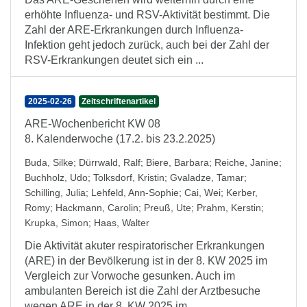
erhöhte Influenza- und RSV-Aktivität bestimmt. Die
Zahl der ARE-Erkrankungen durch Influenza-
Infektion geht jedoch zurück, auch bei der Zahl der
RSV-Erkrankungen deutet sich ein ...
2025-02-26
Zeitschriftenartikel
ARE-Wochenbericht KW 08
8. Kalenderwoche (17.2. bis 23.2.2025)
Buda, Silke
;
Dürrwald, Ralf
;
Biere, Barbara
;
Reiche, Janine
;
Buchholz, Udo
;
Tolksdorf, Kristin
;
Gvaladze, Tamar
;
Schilling, Julia
;
Lehfeld, Ann-Sophie
;
Cai, Wei
;
Kerber,
Romy
;
Hackmann, Carolin
;
Preuß, Ute
;
Prahm, Kerstin
;
Krupka, Simon
;
Haas, Walter
Die Aktivität akuter respiratorischer Erkrankungen
(ARE) in der Bevölkerung ist in der 8. KW 2025 im
Vergleich zur Vorwoche gesunken. Auch im
ambulanten Bereich ist die Zahl der Arztbesuche
wegen ARE in der 8. KW 2025 im ...