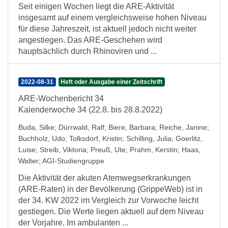
Seit einigen Wochen liegt die ARE-Aktivität
insgesamt auf einem vergleichsweise hohen Niveau
für diese Jahreszeit, ist aktuell jedoch nicht weiter
angestiegen. Das ARE-Geschehen wird
hauptsächlich durch Rhinoviren und ...
2022-08-31
Heft oder Ausgabe einer Zeitschrift
ARE-Wochenbericht 34
Kalenderwoche 34 (22.8. bis 28.8.2022)
Buda, Silke
;
Dürrwald, Ralf
;
Biere, Barbara
;
Reiche, Janine
;
Buchholz, Udo
;
Tolksdorf, Kristin
;
Schilling, Julia
;
Goerlitz,
Luise
;
Streib, Viktoria
;
Preuß, Ute
;
Prahm, Kerstin
;
Haas,
Walter
;
AGI-Studiengruppe
Die Aktivität der akuten Atemwegserkrankungen
(ARE-Raten) in der Bevölkerung (GrippeWeb) ist in
der 34. KW 2022 im Vergleich zur Vorwoche leicht
gestiegen. Die Werte liegen aktuell auf dem Niveau
der Vorjahre. Im ambulanten ...