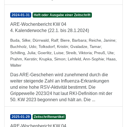
2024-01-31
Heft oder Ausgabe einer Zeitschrift
ARE-Wochenbericht KW 04
4. Kalenderwoche (22.1. bis 28.1.2024)
Buda, Silke
;
Dürrwald, Ralf
;
Biere, Barbara
;
Reiche, Janine
;
Buchholz, Udo
;
Tolksdorf, Kristin
;
Gvaladze, Tamar
;
Schilling, Julia
;
Goerlitz, Luise
;
Streib, Viktoria
;
Preuß, Ute
;
Prahm, Kerstin
;
Krupka, Simon
;
Lehfeld, Ann-Sophie
;
Haas,
Walter
Das ARE-Geschehen wird zunehmend durch die
weiter steigende Zahl an Influenza-Erkrankungen
und eine hohe RSV-Aktivität bestimmt. Die
Grippewelle 2023/24 hat laut RKI-Definition mit der
50. KW 2023 begonnen und hält an. Die ...
2025-01-29
Zeitschriftenartikel
ARE-Wochenbericht KW 04