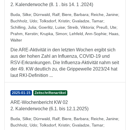
2. Kalenderwoche (8. 1 . bis 14. 1 .2024)
Buda, Silke
;
Dürrwald, Ralf
;
Biere, Barbara
;
Reiche, Janine
;
Buchholz, Udo
;
Tolksdorf, Kristin
;
Gvaladze, Tamar
;
Schilling, Julia
;
Goerlitz, Luise
;
Streib, Viktoria
;
Preuß, Ute
;
Prahm, Kerstin
;
Krupka, Simon
;
Lehfeld, Ann-Sophie
;
Haas,
Walter
Die ARE-Aktivität in den letzten Wochen ergibt sich
aus der hohen Zahl an Influenza, COVID-19 und
RSV-Erkrankungen. Die Influenza-Aktivität nahm seit
der 49. KW deutlich zu, die Grippewelle 2023/24 hat
laut RKI-Definition ...
2025-01-15
Zeitschriftenartikel
ARE-Wochenbericht KW 02
2. Kalenderwoche (6.1. bis 12.1.2025)
Buda, Silke
;
Dürrwald, Ralf
;
Biere, Barbara
;
Reiche, Janine
;
Buchholz, Udo
;
Tolksdorf, Kristin
;
Gvaladze, Tamar
;