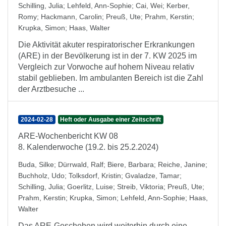
Schilling, Julia
;
Lehfeld, Ann-Sophie
;
Cai, Wei
;
Kerber,
Romy
;
Hackmann, Carolin
;
Preuß, Ute
;
Prahm, Kerstin
;
Krupka, Simon
;
Haas, Walter
Die Aktivität akuter respiratorischer Erkrankungen
(ARE) in der Bevölkerung ist in der 7. KW 2025 im
Vergleich zur Vorwoche auf hohem Niveau relativ
stabil geblieben. Im ambulanten Bereich ist die Zahl
der Arztbesuche ...
2024-02-28
Heft oder Ausgabe einer Zeitschrift
ARE-Wochenbericht KW 08
8. Kalenderwoche (19.2. bis 25.2.2024)
Buda, Silke
;
Dürrwald, Ralf
;
Biere, Barbara
;
Reiche, Janine
;
Buchholz, Udo
;
Tolksdorf, Kristin
;
Gvaladze, Tamar
;
Schilling, Julia
;
Goerlitz, Luise
;
Streib, Viktoria
;
Preuß, Ute
;
Prahm, Kerstin
;
Krupka, Simon
;
Lehfeld, Ann-Sophie
;
Haas,
Walter
Das ARE-Geschehen wird weiterhin durch eine