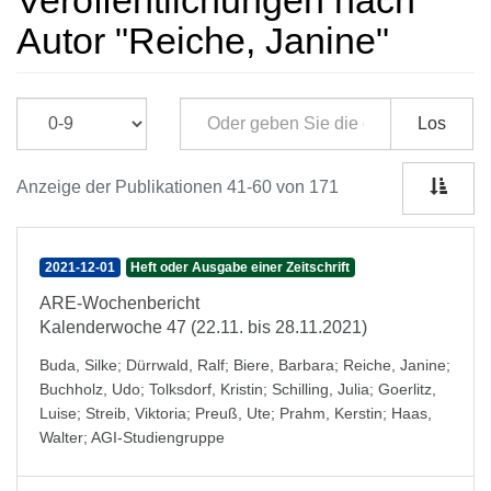
Veröffentlichungen nach
Autor "Reiche, Janine"
Los
Anzeige der Publikationen 41-60 von 171
2021-12-01
Heft oder Ausgabe einer Zeitschrift
ARE-Wochenbericht
Kalenderwoche 47 (22.11. bis 28.11.2021)
Buda, Silke
;
Dürrwald, Ralf
;
Biere, Barbara
;
Reiche, Janine
;
Buchholz, Udo
;
Tolksdorf, Kristin
;
Schilling, Julia
;
Goerlitz,
Luise
;
Streib, Viktoria
;
Preuß, Ute
;
Prahm, Kerstin
;
Haas,
Walter
;
AGI-Studiengruppe