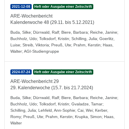
2021-12-08
Heft oder Ausgabe einer Zeitschrift
ARE-Wochenbericht
Kalenderwoche 48 (29.11. bis 5.12.2021)
Buda, Silke
;
Dürrwald, Ralf
;
Biere, Barbara
;
Reiche, Janine
;
Buchholz, Udo
;
Tolksdorf, Kristin
;
Schilling, Julia
;
Goerlitz,
Luise
;
Streib, Viktoria
;
Preuß, Ute
;
Prahm, Kerstin
;
Haas,
Walter
;
AGI-Studiengruppe
2024-07-24
Heft oder Ausgabe einer Zeitschrift
ARE-Wochenbericht 29
29. Kalenderwoche (15.7. bis 21.7.2024)
Buda, Silke
;
Dürrwald, Ralf
;
Biere, Barbara
;
Reiche, Janine
;
Buchholz, Udo
;
Tolksdorf, Kristin
;
Gvaladze, Tamar
;
Schilling, Julia
;
Lehfeld, Ann-Sophie
;
Cai, Wei
;
Kerber,
Romy
;
Preuß, Ute
;
Prahm, Kerstin
;
Krupka, Simon
;
Haas,
Walter