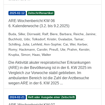
2025-02-12
Zeitschriftenartikel
ARE-Wochenbericht KW 06
6. Kalenderwoche (3.2. bis 9.2.2025)
Buda, Silke
;
Dürrwald, Ralf
;
Biere, Barbara
;
Reiche, Janine
;
Buchholz, Udo
;
Tolksdorf, Kristin
;
Gvaladze, Tamar
;
Schilling, Julia
;
Lehfeld, Ann-Sophie
;
Cai, Wei
;
Kerber,
Romy
;
Hackmann, Carolin
;
Preuß, Ute
;
Prahm, Kerstin
;
Krupka, Simon
;
Haas, Walter
Die Aktivität akuter respiratorischer Erkrankungen
(ARE) in der Bevölkerung ist in der 6. KW 2025 im
Vergleich zur Vorwoche stabil geblieben. Im
ambulanten Bereich ist die Zahl der Arztbesuche
wegen ARE in der 6. KW 2025 ...
2024-02-21
Heft oder Ausgabe einer Zeitschrift
ARE-Wochenbericht KW 07