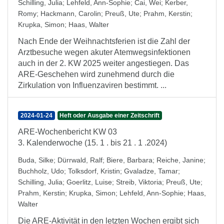
Schilling, Julia
;
Lehfeld, Ann-Sophie
;
Cai, Wei
;
Kerber,
Romy
;
Hackmann, Carolin
;
Preuß, Ute
;
Prahm, Kerstin
;
Krupka, Simon
;
Haas, Walter
Nach Ende der Weihnachtsferien ist die Zahl der
Arztbesuche wegen akuter Atemwegsinfektionen
auch in der 2. KW 2025 weiter angestiegen. Das
ARE-Geschehen wird zunehmend durch die
Zirkulation von Influenzaviren bestimmt. ...
2024-01-24
Heft oder Ausgabe einer Zeitschrift
ARE-Wochenbericht KW 03
3. Kalenderwoche (15. 1 . bis 21 . 1 .2024)
Buda, Silke
;
Dürrwald, Ralf
;
Biere, Barbara
;
Reiche, Janine
;
Buchholz, Udo
;
Tolksdorf, Kristin
;
Gvaladze, Tamar
;
Schilling, Julia
;
Goerlitz, Luise
;
Streib, Viktoria
;
Preuß, Ute
;
Prahm, Kerstin
;
Krupka, Simon
;
Lehfeld, Ann-Sophie
;
Haas,
Walter
Die ARE-Aktivität in den letzten Wochen ergibt sich