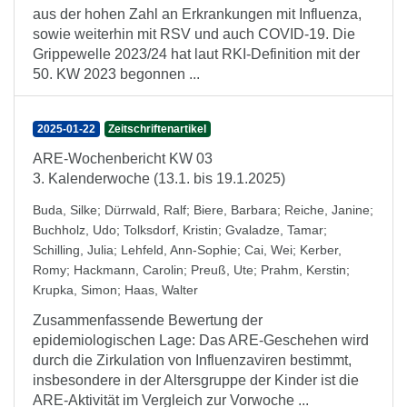
aus der hohen Zahl an Erkrankungen mit Influenza,
sowie weiterhin mit RSV und auch COVID-19. Die
Grippewelle 2023/24 hat laut RKI-Definition mit der
50. KW 2023 begonnen ...
2025-01-22
Zeitschriftenartikel
ARE-Wochenbericht KW 03
3. Kalenderwoche (13.1. bis 19.1.2025)
Buda, Silke
;
Dürrwald, Ralf
;
Biere, Barbara
;
Reiche, Janine
;
Buchholz, Udo
;
Tolksdorf, Kristin
;
Gvaladze, Tamar
;
Schilling, Julia
;
Lehfeld, Ann-Sophie
;
Cai, Wei
;
Kerber,
Romy
;
Hackmann, Carolin
;
Preuß, Ute
;
Prahm, Kerstin
;
Krupka, Simon
;
Haas, Walter
Zusammenfassende Bewertung der
epidemiologischen Lage: Das ARE-Geschehen wird
durch die Zirkulation von Influenzaviren bestimmt,
insbesondere in der Altersgruppe der Kinder ist die
ARE-Aktivität im Vergleich zur Vorwoche ...