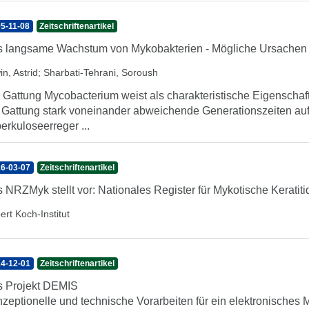
5-11-08
Zeitschriftenartikel
 langsame Wachstum von Mykobakterien - Mögliche Ursachen u
n, Astrid
;
Sharbati-Tehrani, Soroush
 Gattung Mycobacterium weist als charakteristische Eigenscha
 Gattung stark voneinander abweichende Generationszeiten au
erkuloseerreger ...
6-03-07
Zeitschriftenartikel
 NRZMyk stellt vor: Nationales Register für Mykotische Keratit
ert Koch-Institut
4-12-01
Zeitschriftenartikel
 Projekt DEMIS
zeptionelle und technische Vorarbeiten für ein elektronisches 