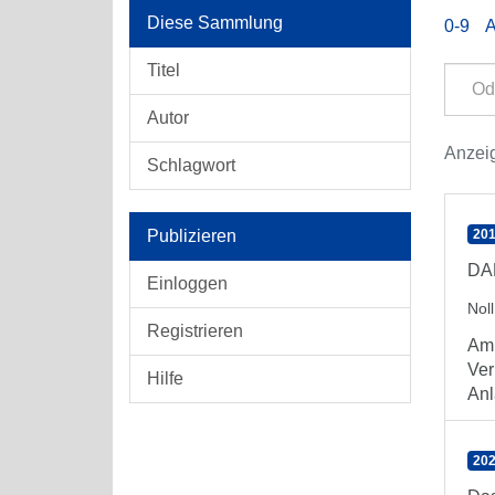
Diese Sammlung
0-9
Titel
Autor
Anzeig
Schlagwort
Publizieren
201
DAR
Einloggen
Noll
Registrieren
Am 
Ver
Hilfe
Anl
202