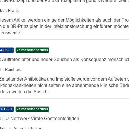
 3R-Konzept und der Parasit Toxoplasma gondii: Neuere Meth
ber, Frank
diesem Artikel werden einige der Möglichkeiten als auch der Pr
 die 3R-Prinzipien in der Infektionsforschung einführen möchte
ensweise ...
4-06-09
Zeitschriftenartikel
 Auftreten alter und neuer Seuchen als Konsequenz menschli
th, Reinhard
Zeitalter der Antibiotika und Impfstoffe wurde vor dem Auftrete
ektionskrankheiten nicht selten eine abnehmende klinische B
de zuweilen die Ansicht ...
1-12-01
Zeitschriftenartikel
 EU-Netzwerk Virale Gastroenteritiden
kel, U.
;
Schreier, Eckart