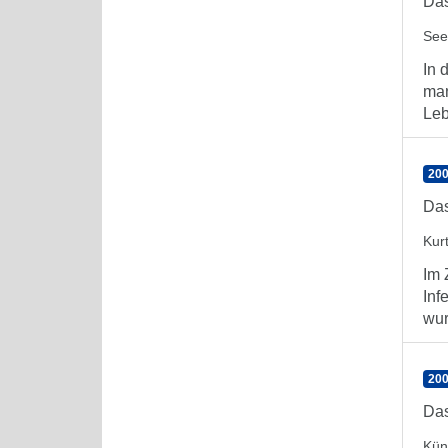
Das
See
In 
man
Leb
200
Das
Kur
Im 
Inf
wur
200
Das
Kün