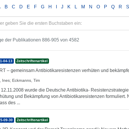
A
B
C
D
E
F
G
H
I
J
K
L
M
N
O
P
Q
R
e der Publikationen 886-905 von 4582
1-04-13
Zeitschriftenartikel
T – gemeinsam Antibiotikaresistenzen verhüten und bekämpf
, Ines
;
Eckmanns, Tim
12.11.2008 wurde die Deutsche Antibiotika- Resistenzstrategie
hütung und Bekämpfung von Antibiotikaresistenzen formuliert. 
ass des ...
5-09-30
Zeitschriftenartikel