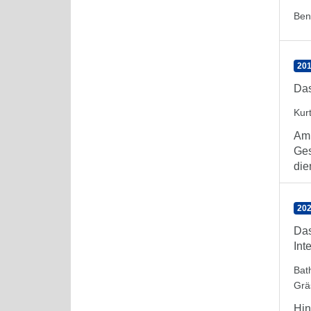
Ben
201
Das
Kur
Am 
Ges
die
202
Das
Int
Bat
Grä
Hin