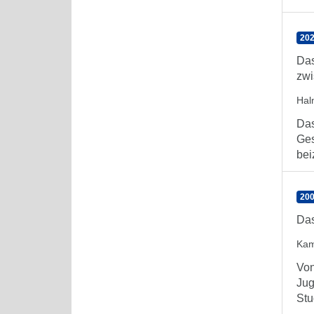
202
Das
zwi
Hal
Das
Ges
bei
200
Das
Kam
Von
Jug
Stu