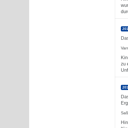
wur
dur
201
Das
Var
Kin
zu 
Unf
201
Das
Erg
Saß
Hin