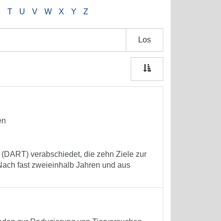
S
T
U
V
W
X
Y
Z
Los
en
 (DART) verabschiedet, die zehn Ziele zur
Nach fast zweieinhalb Jahren und aus