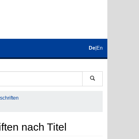
De
|
En
schriften
iften nach Titel