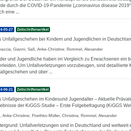
de durch die COVID-19-Pandemie („coronavirus disease 2019“:
ch eine ...
4-05-27
Zeitschriftenartikel
 Unfallgeschehen bei Kindern und Jugendlichen in Deutschla
naccia, Gianni
;
Saß, Anke-Christine
;
Rommel, Alexander
der und Jugendliche haben im Vergleich zu Erwachsenen ein b
erleiden. Um Unfallverletzungen vorzubeugen, sind detailliert
allgeschehen und über ...
4-06-21
Zeitschriftenartikel
 Unfallgeschehen im Kindesund Jugendalter – Aktuelle Präval
ebnisse der KiGGS-Studie – Erste Folgebefragung (KiGGS Wel
, Anke-Christine
;
Poethko-Müller, Christina
;
Rommel, Alexander
tergrund: Unfallverletzungen sind in Deutschland und weltweit 