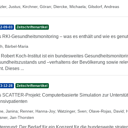
zler, Justus
;
Kirchner, Göran
;
Diercke, Michaela
;
Gilsdorf, Andreas
2-09-03
Zeitschriftenartikel
 RKI-Gesundheitsmonitoring – was es enthält und wie es genu
th, Bärbel-Maria
Robert Koch-Institut ist ein bundesweites Gesundheitsmonitorin
undheitszustands und –verhaltens der Bevölkerung sowie relev
nt. Dieses ...
3-12-28
Zeitschriftenartikel
 SCATTER-Projekt: Computerbasierte Simulation zur Unterstüt
ensivpatienten
he, Janina
;
Renner, Hanna-Joy
;
Watzinger, Sven
;
Olave-Rojas, David
;
sner, Jan-Thorsten
tergrund: Der Bedarf für ein Konzept für die bundesweite strate