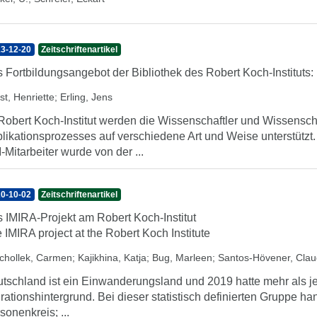
3-12-20
Zeitschriftenartikel
 Fortbildungsangebot der Bibliothek des Robert Koch-Instituts:
st, Henriette
;
Erling, Jens
Robert Koch-Institut werden die Wissenschaftler und Wissensc
likationsprozesses auf verschiedene Art und Weise unterstütz
-Mitarbeiter wurde von der ...
0-10-02
Zeitschriftenartikel
 IMIRA-Projekt am Robert Koch-Institut
 IMIRA project at the Robert Koch Institute
chollek, Carmen
;
Kajikhina, Katja
;
Bug, Marleen
;
Santos-Hövener, Clau
tschland ist ein Einwanderungsland und 2019 hatte mehr als je
rationshintergrund. Bei dieser statistisch definierten Gruppe h
sonenkreis; ...