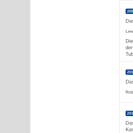
200
Das
Lewi
Die
der
Tub
201
Das
Rob
201
Das
Kon