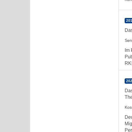
201
Das
Sen
Im 
Pub
RKI
202
Das
The
Kos
Deu
Mig
Per