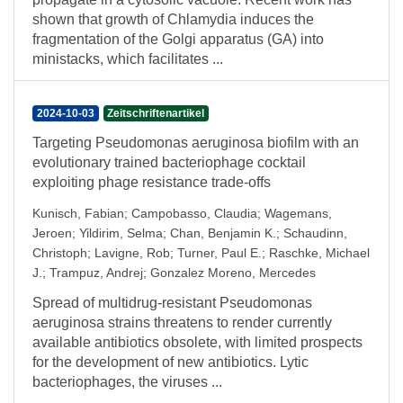
shown that growth of Chlamydia induces the
fragmentation of the Golgi apparatus (GA) into
ministacks, which facilitates ...
2024-10-03
Zeitschriftenartikel
Targeting Pseudomonas aeruginosa biofilm with an
evolutionary trained bacteriophage cocktail
exploiting phage resistance trade-offs
Kunisch, Fabian
;
Campobasso, Claudia
;
Wagemans,
Jeroen
;
Yildirim, Selma
;
Chan, Benjamin K.
;
Schaudinn,
Christoph
;
Lavigne, Rob
;
Turner, Paul E.
;
Raschke, Michael
J.
;
Trampuz, Andrej
;
Gonzalez Moreno, Mercedes
Spread of multidrug-resistant Pseudomonas
aeruginosa strains threatens to render currently
available antibiotics obsolete, with limited prospects
for the development of new antibiotics. Lytic
bacteriophages, the viruses ...