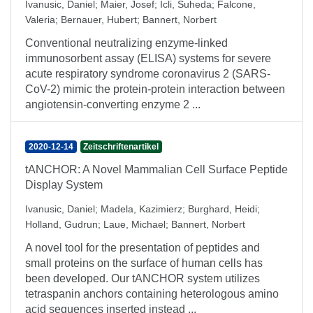
Ivanusic, Daniel
;
Maier, Josef
;
Icli, Suheda
;
Falcone,
Valeria
;
Bernauer, Hubert
;
Bannert, Norbert
Conventional neutralizing enzyme-linked
immunosorbent assay (ELISA) systems for severe
acute respiratory syndrome coronavirus 2 (SARS-
CoV-2) mimic the protein-protein interaction between
angiotensin-converting enzyme 2 ...
2020-12-14
Zeitschriftenartikel
tANCHOR: A Novel Mammalian Cell Surface Peptide
Display System
Ivanusic, Daniel
;
Madela, Kazimierz
;
Burghard, Heidi
;
Holland, Gudrun
;
Laue, Michael
;
Bannert, Norbert
A novel tool for the presentation of peptides and
small proteins on the surface of human cells has
been developed. Our tANCHOR system utilizes
tetraspanin anchors containing heterologous amino
acid sequences inserted instead ...