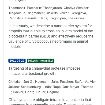
Thammasit, Patcharin
;
Tharinjaroen, Chadya Sitthidet
;
Tragoolpua, Yingmanee
;
Rickerts, Volker
;
Georgieva,
Radostina
;
Bäumler, Hans
;
Tragoolpua, Khajornsak
In this study, we describe a nano-carrier system for
propolis that is able to cross an in vitro model of the
blood-brain barrier (BBB) and effectively reduce the
virulence of Cryptococcus neoformans in animal
models. ...
2011-09-29
Zeitschriftenartikel
Targeting of a chlamydial protease impedes
intracellular bacterial growth.
Christian, Jan G.
;
Heymann, Julia
;
Paschen, Stefan A.
;
Vier,
Juliane
;
Schauenburg, Linda
;
Rupp, Jan
;
Meyer, Thomas
F.
;
Häcker, Georg
;
Heuer, Dagmar
Chlamydiae are obligate intracellular bacteria that
propagate in a cytosolic vacuole. Recent work has