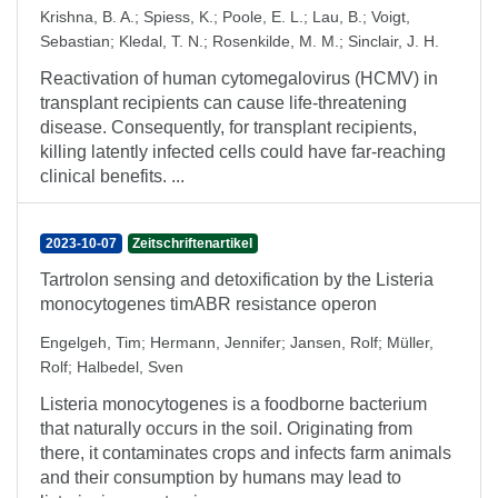
Krishna, B. A.
;
Spiess, K.
;
Poole, E. L.
;
Lau, B.
;
Voigt,
Sebastian
;
Kledal, T. N.
;
Rosenkilde, M. M.
;
Sinclair, J. H.
Reactivation of human cytomegalovirus (HCMV) in
transplant recipients can cause life-threatening
disease. Consequently, for transplant recipients,
killing latently infected cells could have far-reaching
clinical benefits. ...
2023-10-07
Zeitschriftenartikel
Tartrolon sensing and detoxification by the Listeria
monocytogenes timABR resistance operon
Engelgeh, Tim
;
Hermann, Jennifer
;
Jansen, Rolf
;
Müller,
Rolf
;
Halbedel, Sven
Listeria monocytogenes is a foodborne bacterium
that naturally occurs in the soil. Originating from
there, it contaminates crops and infects farm animals
and their consumption by humans may lead to