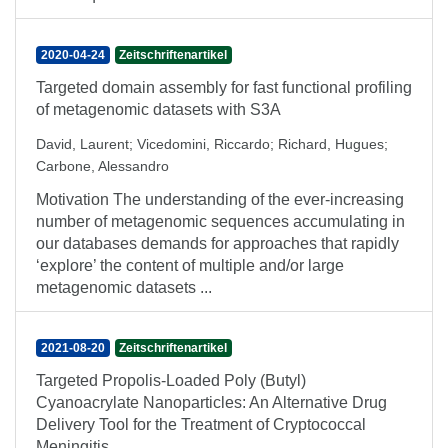
2020-04-24
Zeitschriftenartikel
Targeted domain assembly for fast functional profiling
of metagenomic datasets with S3A
David, Laurent
;
Vicedomini, Riccardo
;
Richard, Hugues
;
Carbone, Alessandro
Motivation The understanding of the ever-increasing
number of metagenomic sequences accumulating in
our databases demands for approaches that rapidly
‘explore’ the content of multiple and/or large
metagenomic datasets ...
2021-08-20
Zeitschriftenartikel
Targeted Propolis-Loaded Poly (Butyl)
Cyanoacrylate Nanoparticles: An Alternative Drug
Delivery Tool for the Treatment of Cryptococcal
Meningitis