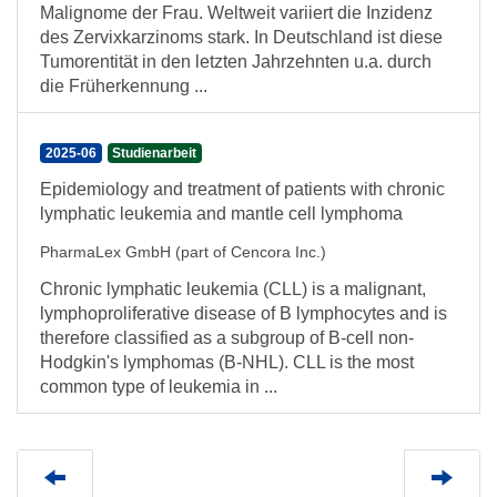
Malignome der Frau. Weltweit variiert die Inzidenz
des Zervixkarzinoms stark. In Deutschland ist diese
Tumorentität in den letzten Jahrzehnten u.a. durch
die Früherkennung ...
2025-06
Studienarbeit
Epidemiology and treatment of patients with chronic
lymphatic leukemia and mantle cell lymphoma
PharmaLex GmbH (part of Cencora Inc.)
Chronic lymphatic leukemia (CLL) is a malignant,
lymphoproliferative disease of B lymphocytes and is
therefore classified as a subgroup of B-cell non-
Hodgkin's lymphomas (B-NHL). CLL is the most
common type of leukemia in ...