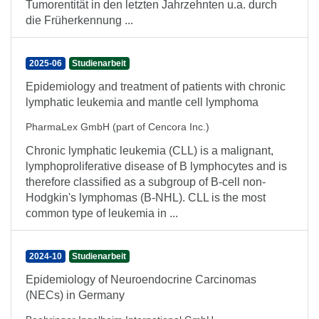
Tumorentität in den letzten Jahrzehnten u.a. durch
die Früherkennung ...
2025-06
Studienarbeit
Epidemiology and treatment of patients with chronic
lymphatic leukemia and mantle cell lymphoma
PharmaLex GmbH (part of Cencora Inc.)
Chronic lymphatic leukemia (CLL) is a malignant,
lymphoproliferative disease of B lymphocytes and is
therefore classified as a subgroup of B-cell non-
Hodgkin's lymphomas (B-NHL). CLL is the most
common type of leukemia in ...
2024-10
Studienarbeit
Epidemiology of Neuroendocrine Carcinomas
(NECs) in Germany