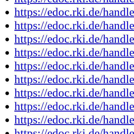
https://edoc.rki.de/hand
https://edoc.rki.de/hand
https://edoc.rki.de/hand
https://edoc.rki.de/hand
https://edoc.rki.de/hand
https://edoc.rki.de/hand
https://edoc.rki.de/hand
https://edoc.rki.de/hand
https://edoc.rki.de/hand
https://edoc.rki.de/hand