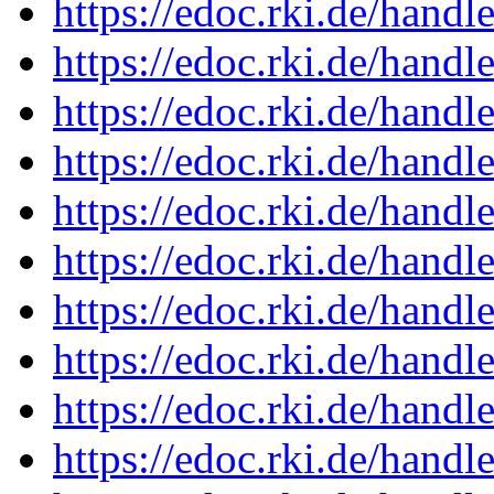
https://edoc.rki.de/hand
https://edoc.rki.de/hand
https://edoc.rki.de/hand
https://edoc.rki.de/hand
https://edoc.rki.de/hand
https://edoc.rki.de/hand
https://edoc.rki.de/hand
https://edoc.rki.de/hand
https://edoc.rki.de/hand
https://edoc.rki.de/hand