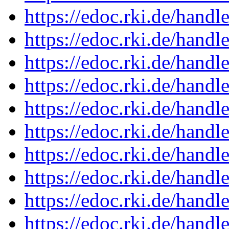
https://edoc.rki.de/hand
https://edoc.rki.de/hand
https://edoc.rki.de/hand
https://edoc.rki.de/hand
https://edoc.rki.de/hand
https://edoc.rki.de/hand
https://edoc.rki.de/hand
https://edoc.rki.de/hand
https://edoc.rki.de/hand
https://edoc.rki.de/hand