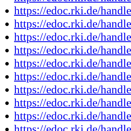
https://edoc.rki.de/hand
https://edoc.rki.de/hand
https://edoc.rki.de/hand
https://edoc.rki.de/hand
https://edoc.rki.de/hand
https://edoc.rki.de/hand
https://edoc.rki.de/hand
https://edoc.rki.de/hand
https://edoc.rki.de/hand
https://edoc.rki.de/hand