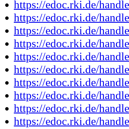
https://edoc.rki.de/hand
https://edoc.rki.de/hand
https://edoc.rki.de/hand
https://edoc.rki.de/hand
https://edoc.rki.de/hand
https://edoc.rki.de/hand
https://edoc.rki.de/hand
https://edoc.rki.de/hand
https://edoc.rki.de/hand
https://edoc.rki.de/hand