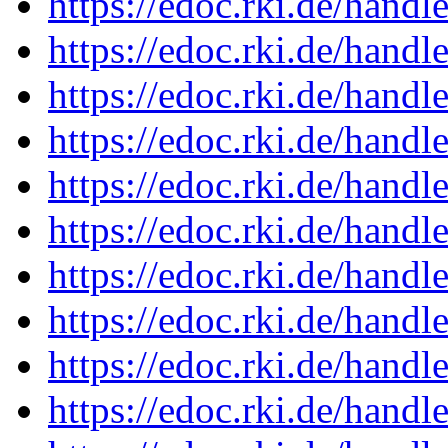
https://edoc.rki.de/hand
https://edoc.rki.de/hand
https://edoc.rki.de/hand
https://edoc.rki.de/hand
https://edoc.rki.de/hand
https://edoc.rki.de/hand
https://edoc.rki.de/hand
https://edoc.rki.de/hand
https://edoc.rki.de/hand
https://edoc.rki.de/hand