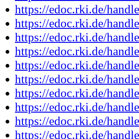
https://edoc.rki.de/hand
https://edoc.rki.de/hand
https://edoc.rki.de/hand
https://edoc.rki.de/hand
https://edoc.rki.de/hand
https://edoc.rki.de/hand
https://edoc.rki.de/hand
https://edoc.rki.de/hand
https://edoc.rki.de/hand
https://edoc.rki.de/hand