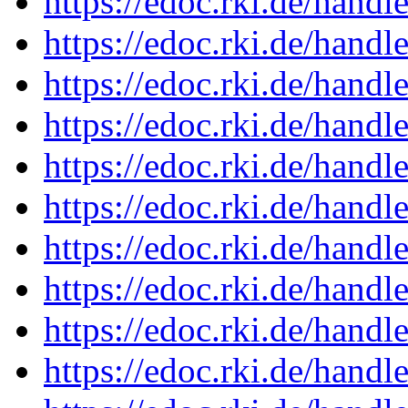
https://edoc.rki.de/hand
https://edoc.rki.de/hand
https://edoc.rki.de/hand
https://edoc.rki.de/hand
https://edoc.rki.de/hand
https://edoc.rki.de/hand
https://edoc.rki.de/hand
https://edoc.rki.de/hand
https://edoc.rki.de/hand
https://edoc.rki.de/hand