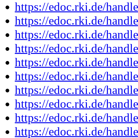
https://edoc.rki.de/hand
https://edoc.rki.de/hand
https://edoc.rki.de/hand
https://edoc.rki.de/hand
https://edoc.rki.de/hand
https://edoc.rki.de/hand
https://edoc.rki.de/hand
https://edoc.rki.de/hand
https://edoc.rki.de/hand
https://edoc.rki.de/hand