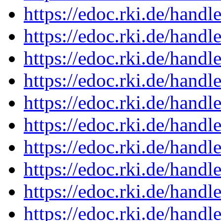
https://edoc.rki.de/hand
https://edoc.rki.de/hand
https://edoc.rki.de/hand
https://edoc.rki.de/hand
https://edoc.rki.de/hand
https://edoc.rki.de/hand
https://edoc.rki.de/hand
https://edoc.rki.de/hand
https://edoc.rki.de/hand
https://edoc.rki.de/hand