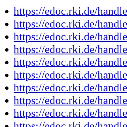
https://edoc.rki.de/hand
https://edoc.rki.de/hand
https://edoc.rki.de/hand
https://edoc.rki.de/hand
https://edoc.rki.de/hand
https://edoc.rki.de/hand
https://edoc.rki.de/hand
https://edoc.rki.de/hand
https://edoc.rki.de/hand
https://edoc.rki.de/hand