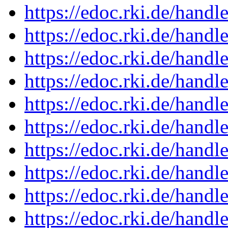
https://edoc.rki.de/hand
https://edoc.rki.de/hand
https://edoc.rki.de/hand
https://edoc.rki.de/hand
https://edoc.rki.de/hand
https://edoc.rki.de/hand
https://edoc.rki.de/hand
https://edoc.rki.de/hand
https://edoc.rki.de/hand
https://edoc.rki.de/hand