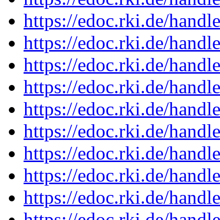
https://edoc.rki.de/hand
https://edoc.rki.de/hand
https://edoc.rki.de/hand
https://edoc.rki.de/hand
https://edoc.rki.de/hand
https://edoc.rki.de/hand
https://edoc.rki.de/hand
https://edoc.rki.de/hand
https://edoc.rki.de/hand
https://edoc.rki.de/hand