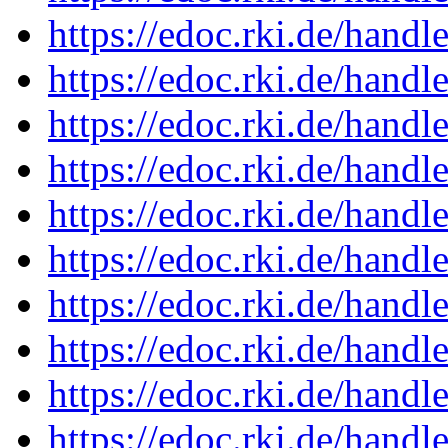
https://edoc.rki.de/hand
https://edoc.rki.de/hand
https://edoc.rki.de/hand
https://edoc.rki.de/hand
https://edoc.rki.de/hand
https://edoc.rki.de/hand
https://edoc.rki.de/hand
https://edoc.rki.de/hand
https://edoc.rki.de/hand
https://edoc.rki.de/hand