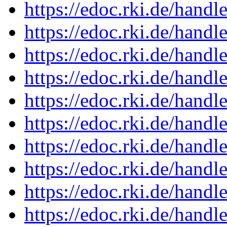
https://edoc.rki.de/hand
https://edoc.rki.de/hand
https://edoc.rki.de/hand
https://edoc.rki.de/hand
https://edoc.rki.de/hand
https://edoc.rki.de/hand
https://edoc.rki.de/hand
https://edoc.rki.de/hand
https://edoc.rki.de/hand
https://edoc.rki.de/hand